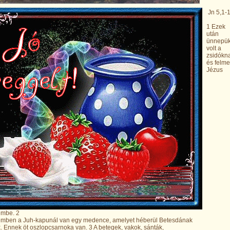
Jn 5,1-1
1 Ezek
után
ünnepü
volt a
zsidókn
és felme
Jézus
embe. 2
emben a Juh-kapunál van egy medence, amelyet héberül Betesdának
 Ennek öt oszlopcsarnoka van. 3 A betegek, vakok, sánták,