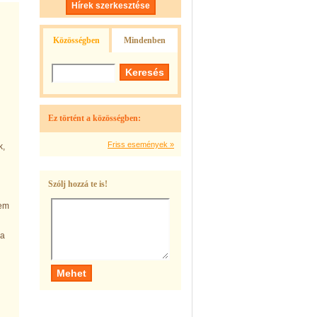
Hírek szerkesztése
Közösségben
Mindenben
Ez történt a közösségben:
Friss események »
k,
Szólj hozzá te is!
nem
ja