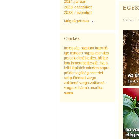
2024. január
EGYS
2023. december
2023. november
16 éve
|
Még régebbiek
Címkék
betegség
bizalom
buzdító
ige minden napra
csendes
percek
elmélkedés.
hit
ige
ima
ismeretterjesztő
jézus
lelki táplálék minden napra
példa
segítség
szeretet
szép
történet
varga
zoltánné
varga zoltánné.
varga zoltánné. marika
vers