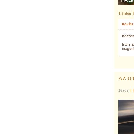
Utolsó 
Kováts
Köszönj
Isten 
magunk
AZ O
16 éve
|