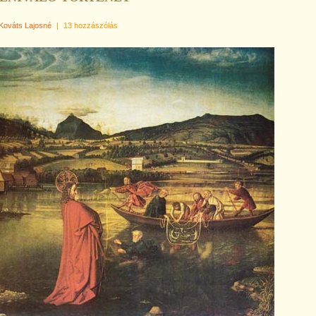
Kováts Lajosné
|
13 hozzászólás