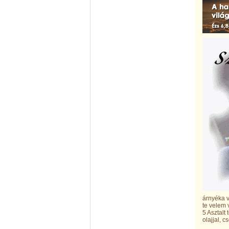
árnyéka v
te velem
5 Asztalt
olajjal, 