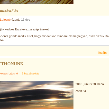
hozzászólás
 Lajosné
üzente
16 éve
ük kedves Erzsike ezt a szép éneket.
naponta gondoskodik arról, hogy mindenkor, mindenünk meglegyen, csak bízzuk Rá
at.
Tovább
TTHONUNK
Kováts Lajosné
|
6 hozzászólás
2010. június 28. hétfő
Zsolt 23.