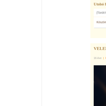
Utolsó 
[Törölt
Köszön
VELE
16 éve
|