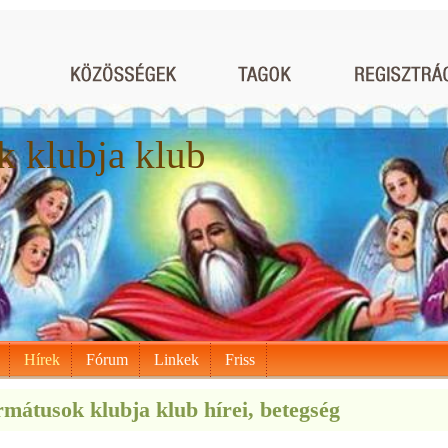
 klubja klub
Hírek
Fórum
Linkek
Friss
mátusok klubja klub hírei, betegség