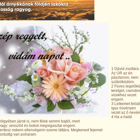
1 Dávid zsoltára.
Az ÚR az én
pásztorom, nem
szűkölködöm.
2 Füves legelők
terelget, csende
vizekhez vezet
engem.
3 Lelkemet felüdít
igaz ösvényen
vezet az ő nevéér
4 Ha a halál
ölgyében járok is, nem félek semmi bajtól, mert
 vagy: vessződ és botod megvigasztal engem.
 terítesz nekem ellenségeim szeme láttára. Megkened fejemet
csordultig van poharam.