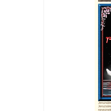
Jeruzsál
Jeruzsál
neveznek.