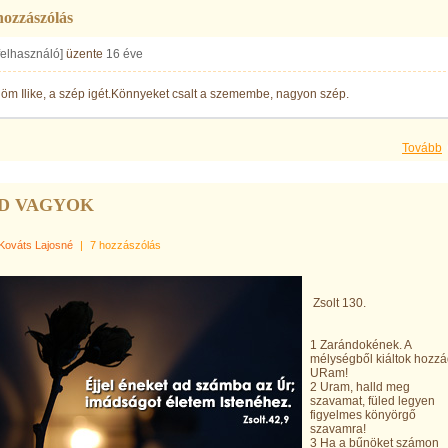
hozzászólás
 felhasználó]
üzente
16 éve
öm Ilike, a szép igét.Könnyeket csalt a szemembe, nagyon szép.
Tovább
D VAGYOK
Kováts Lajosné
|
7 hozzászólás
Zsolt 130.
1 Zarándokének. A
mélységből kiáltok hozzá
URam!
2 Uram, halld meg
szavamat, füled legyen
figyelmes könyörgő
szavamra!
3 Ha a bűnöket számon