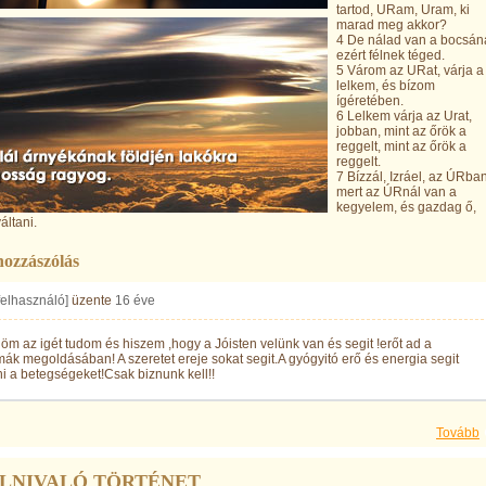
tartod, URam, Uram, ki
marad meg akkor?
4 De nálad van a bocsána
ezért félnek téged.
5 Várom az URat, várja a
lelkem, és bízom
ígéretében.
6 Lelkem várja az Urat,
jobban, mint az őrök a
reggelt, mint az őrök a
reggelt.
7 Bízzál, Izráel, az ÚRban
mert az ÚRnál van a
kegyelem, és gazdag ő,
áltani.
hozzászólás
 felhasználó]
üzente
16 éve
m az igét tudom és hiszem ,hogy a Jóisten velünk van és segit !erőt ad a
ák megoldásában! A szeretet ereje sokat segit.A gyógyitó erő és energia segit
i a betegségeket!Csak biznunk kell!!
Tovább
LNIVALÓ TÖRTÉNET