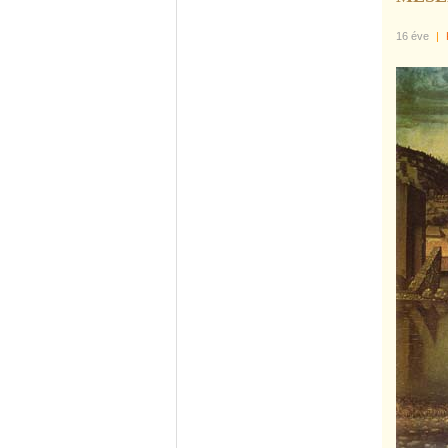
16 éve
|