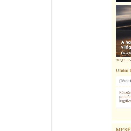
meg tud v
Utolsó 
[Törölt
Köszönö
problém
legyőzn
MESÉ