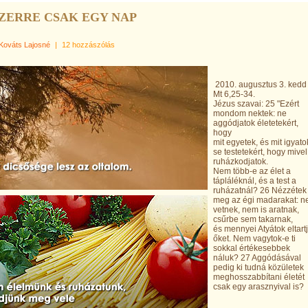
ZERRE CSAK EGY NAP
Kováts Lajosné
|
12 hozzászólás
2010. augusztus 3. kedd
Mt 6,25-34.
Jézus szavai: 25 "Ezért
mondom nektek: ne
aggódjatok életetekért,
hogy
mit egyetek, és mit igyato
se testetekért, hogy mivel
ruházkodjatok.
Nem több-e az élet a
tápláléknál, és a test a
ruházatnál? 26 Nézzétek
meg az égi madarakat: 
vetnek, nem is aratnak,
csűrbe sem takarnak,
és mennyei Atyátok eltart
őket. Nem vagytok-e ti
sokkal értékesebbek
náluk? 27 Aggódásával
pedig ki tudná közületek
meghosszabbítani életét
csak egy arasznyival is?