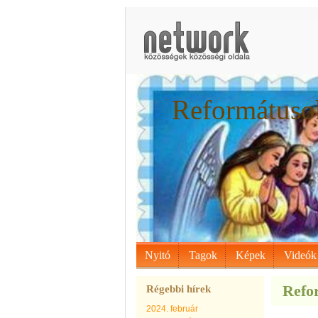
Reformátusok
Nyitó
Tagok
Képek
Videók
Refor
Régebbi hírek
2024. február