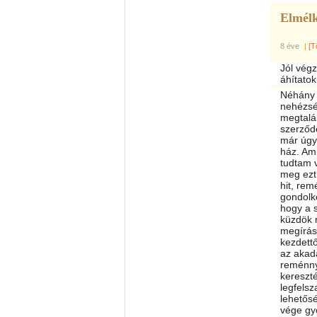
Elmélk
8 éve
|
[T
Jól végz
áhítatok
Néhány 
nehézsé
megtalál
szerződé
már úgy 
ház. Ami
tudtam 
meg ezt
hit, rem
gondolko
hogy a 
küzdök 
megírás
kezdett
az akadá
reménny
kereszt
legfels
lehetősé
vége gy