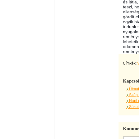
és látj
teszi, h
ellensé
gördít e
egyik bi
tudunk 
nyugalo
reménysé
lehetetl
odamene
reménys
Címkék:
Kapcsol
Útmut
Szép 
Napi 
Sükete
Kommen