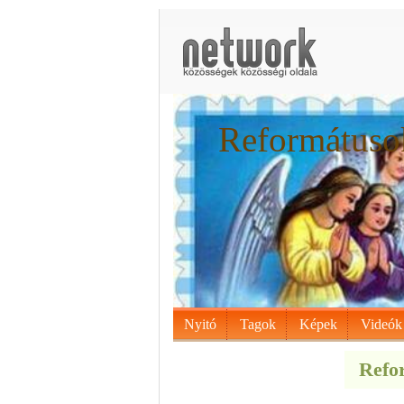
Reformátusok
Nyitó
Tagok
Képek
Videók
Refor