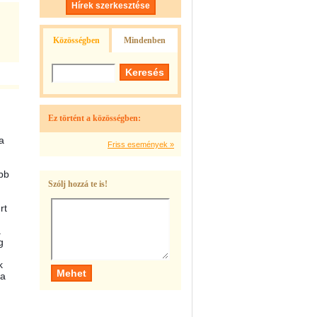
Hírek szerkesztése
Közösségben
Mindenben
Ez történt a közösségben:
a
Friss események »
bb
Szólj hozzá te is!
rt
a
g
k
 a