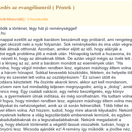
edés az evangéliumról ( Péntek )
örölt felhasználó]
|
0 hozzászólás
ődik a történet, légy hát jó reménységgel!
.hu
nappal ezelőtt az egyik barátom beszámolt egy próbáról, ami rengeteg
get okozott neki a nyár folyamán. Sok reménykedés és ima után végre
ták álmaik otthonát. Azonban, amikor eljött az idő, hogy aláírják a
st egyik probléma jött a másik után. Hónapokig tartott a huzavona, és
nézett ki, hogy az álmaiknak lőttek. De aztán végül mégis az övék lett 
 a lénye
g az az, amit a barátom mondott az események után: "Ha
volna, hogy végül minden rendben lesz, egészen máshogy éltem volna
 a három hónapot. Sokkal kevesebb küszködés, félelem, és helyette tö
ény és szeretet lett volna az osztályrészem." Ez szíven ütött és
dásra késztetett. Ha őszinte akarok lenni, akkor azt kell mondanom,
szívem nem tud mindaddig teljesen megnyugodni, amíg a „dolog”, amié
nincs meg. Egy családi vakáció, egy nehéz beszélgetés, egy könyv
a, a gyermekeim útnak indítása, és még sorolhatnám. Ha tudtam voln
ől fogva, hogy minden rendben lesz, egészen máshogy éltem volna me
lyokat és nehézségeket, amik az út során felmerültek. Több hittel és
el éltem volna. Azt hiszem, tudod, hogy mire akarok kilyukadni. Nekün
ényeknek kellene a világ legszilárdabb embereinek lennünk, és egyben
zabadultabbaknak és a legszabadabbaknak. Nekünk megadatott a
g, hogy életünk történetét a végétől lássuk visszafelé, tudván, hogy a
önyörű lesz. Micsoda ajándék ez! A remény így működik: a jövőbe néz,