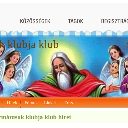
 klubja klub
Hírek
Fórum
Linkek
Friss
mátusok klubja klub hírei