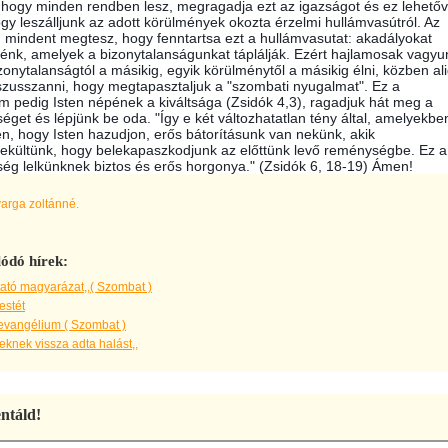
a, hogy minden rendben lesz, megragadja ezt az igazságot és ez lehető
ogy leszálljunk az adott körülmények okozta érzelmi hullámvasútról. Az
g mindent megtesz, hogy fenntartsa ezt a hullámvasutat: akadályokat
lénk, amelyek a bizonytalanságunkat táplálják. Ezért hajlamosak vagyu
zonytalanságtól a másikig, egyik körülménytől a másikig élni, közben al
szusszanni, hogy megtapasztaljuk a "szombati nyugalmat". Ez a
m pedig Isten népének a kiváltsága (Zsidók 4,3), ragadjuk hát meg a
get és lépjünk be oda. "Így e két változhatatlan tény által, amelyekbe
en, hogy Isten hazudjon, erős bátorításunk van nekünk, akik
kültünk, hogy belekapaszkodjunk az előttünk levő reménységbe. Ez a
ég lelkünknek biztos és erős horgonya." (Zsidók 6, 18-19) Ámen!
varga zoltánné.
ódó hírek:
ató magyarázat,,( Szombat )
estét
evangélium ( Szombat )
knek vissza adta halást,,
táld!