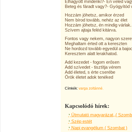
Elhagyott mindenki?- Én veled vag
Beteg és fáradt vagy?- Gyógyítód 
Hozzám jöhetsz, amikor érzed
Nem bírod tovább, nehéz az élet
Hozzám jöhetsz, én mindig várlak.
Szívem ajtaja feléd kitárva.
Fontos vagy nekem, nagyon szere
Meghaltam érted ott a kereszten
Ne hordozd tovább egyedül a bajo
Keresztem alatt lerakhatod.
Add kezedet - fogom erősen
Add szívedet - tisztítja vérem
Add életed, s érte cserébe
Örök életet adok tenéked
Címkék:
varga zoltánné.
Kapcsolódó hírek:
Útmutató magyarázat,,( Szomba
Szép estét
Napi evangélium ( Szombat )