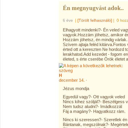
Én megnyugvást adok..
6 éve
|
[Törölt felhasználó]
|
0 hoz
Elhagyott mindenki?- Én veled vag
vagyok.Hozzám jöhetsz, amikor ér
Hozzám jöhetsz, én mindig várlak.
Szívem ajtaja feléd kitárva.Fonto
érted ott a kereszten Ne hordozd t
lerakhatod.Add kezedet - fogom erő
életed, s érte cserébe Örök életet
H
december 14.
·
Jézus mondja
Egyedül vagy?- Ott vagyok veled
Nincs kihez szóljál?- Beszélgess 
Nem tudsz aludni?- Imádkozzál
Fáj a magány?- Hagyatkozz rám.
Nincs ki szeressen?- Szeretlek én
Bántanak, megszólnak?- Megértel