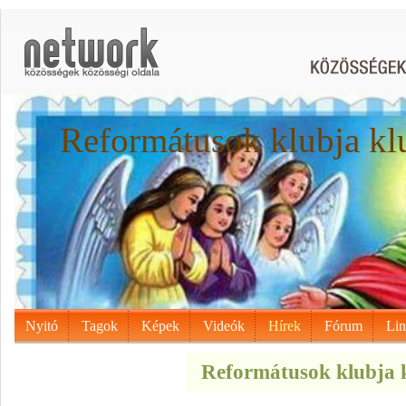
Reformátusok klubja kl
Nyitó
Tagok
Képek
Videók
Hírek
Fórum
Li
Reformátusok klubja k