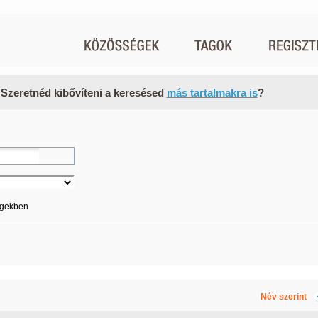
 Szeretnéd kibővíteni a keresésed
más tartalmakra is
?
égekben
Név szerint