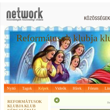
Reformátusok klubja kl
Nyitó
Tagok
Képek
Videók
Hírek
Fórum
Li
REFORMÁTUSOK
Di
KLUBJA KLUB