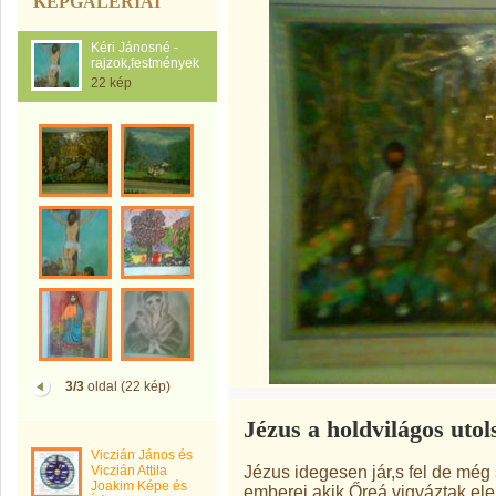
KÉPGALÉRIÁI
Kéri Jánosné -
rajzok,festmények
22 kép
3/3
oldal (22 kép)
Jézus a holdvilágos utol
Viczián János és
Jézus idegesen jár,s fel de még 
Viczián Attila
Joakim Képe és
emberei akik Őreá vigyáztak,elelu