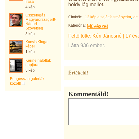
Írása
holdvilág mellet.
4 kép
Összefogás
Címkék:
12 kép a saját festményeim
de 
Magyarországért!-
Nádori
Kategória:
Művészet
Szövetség
3 kép
Feltöltötte:
Kéri Jánosné
|
17 év
Kocsis Kinga
Látta 936 ember.
képei
1 kép
Kériné halottak
napjára
5 kép
Értékeld!
Böngéssz a galériák
között!
Kommentáld!