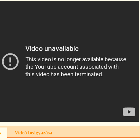
s
Videó beágyazása