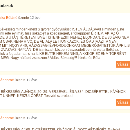
zólások
zka Béláné
üzente
12 éve
 Békesség mindenkinek! S gyorsr gyógyulásst! ISTEN ÁLDÁSVA!l s minden Este
k érte ey imát, hisz sokatt ett a közösségért, s főképppen ÉRTEM, AKI AZ Ő
DE S UTÁN TÉRETEM ISMÉT ISTENHEZ!!!!! NEHÉZ ELONDAN, DE 30 ÉVIG NEM
 CSAK NÉHA HÍVÓ, DE ÁLTALA LETTÜNK AZOK, ÉS Ő ADTA AZT, A NEM
 MIT, HOGY A 40, HÁZASSÁGI ÉVFORDUÓNKAAT MEGERŐSAÍTETTÜK ÁPRILIS
 ZVAZAÁS NAPJÁN, DE istntisztelt közben összeadott bennünket a llelkész,
tuk a fogadalmat, s ha ILIKE ELTTE NEKEM NINS, A KKKOR EZ ENM TÖRRÉNT
MEG. Nagy hálábsl zstsozom.! Áldás, Békeség!!! Irénke és Béla
Válasz
 Sándorné
üzente
12 éve
om/watch?
BÉKESSÉG. A JÁNOS, 20.:29. VERSÉVEL, ÉS A 334. DICSÉRETTEL KÍVÁNOK
 ÜNNEPI KÉSZÜLŐDÉST. Testvéri szeretettel.
Válasz
 Sándorné
üzente
12 éve
BÉKESSÉG. A 165. DICSÉRETTEL KÍVÁNOK ÁLDOTT HÉTVÉGÉT. Testvéri