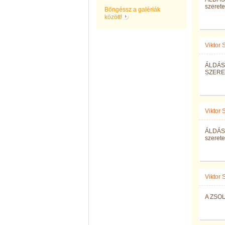
szeretet
Böngéssz a galériák
között!
Viktor
ÁLDÁS
SZERE
Viktor
ÁLDÁS 
szeretet
Viktor
A ZSOL