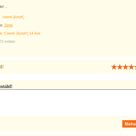
el ...
cserei józsef
a:
Zene
te:
Cserei József
|
14 éve
472 ember.
d!
táld!