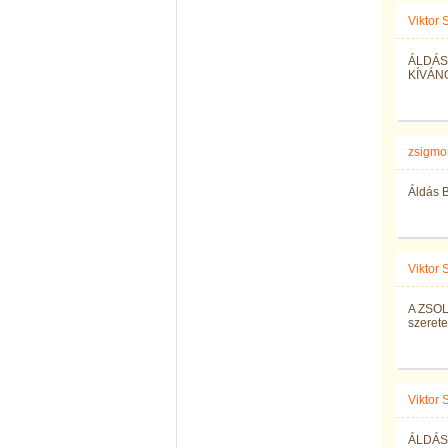
Viktor
ÁLDÁS
KÍVÁNO
zsigmo
Áldás B
Viktor
A ZSO
szeretet
Viktor
ÁLDÁS 