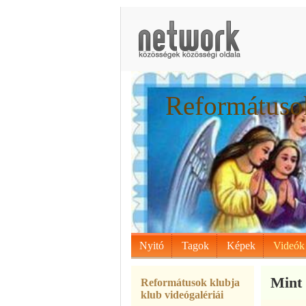
Reformátusok
Nyitó
Tagok
Képek
Videók
Mint 
Reformátusok klubja
klub videógalériái