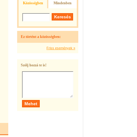
Közösségben
Mindenben
Ez történt a közösségben:
Friss események »
Szólj hozzá te is!