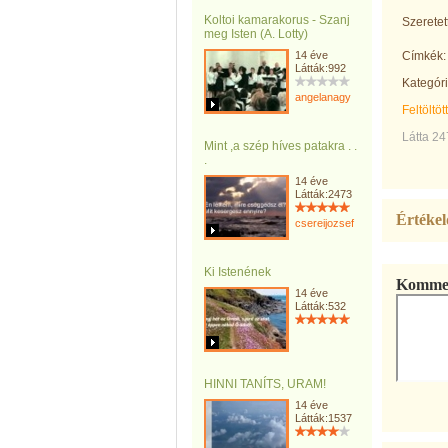
Koltoi kamarakorus - Szanj
Szeretett
meg Isten (A. Lotty)
14 éve
Címkék:
Látták:992
Kategóri
angelanagy
Feltöltöt
Látta 2
Mint ,a szép híves patakra . .
.
14 éve
Látták:2473
Értékel
csereijozsef
Ki Istenének
Kommen
14 éve
Látták:532
HINNI TANÍTS, URAM!
14 éve
Látták:1537