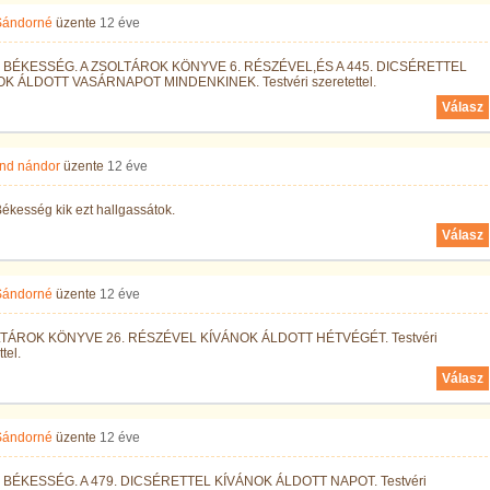
 Sándorné
üzente
12 éve
 BÉKESSÉG. A ZSOLTÁROK KÖNYVE 6. RÉSZÉVEL,ÉS A 445. DICSÉRETTEL
K ÁLDOTT VASÁRNAPOT MINDENKINEK. Testvéri szeretettel.
Válasz
nd nándor
üzente
12 éve
ékesség kik ezt hallgassátok.
Válasz
 Sándorné
üzente
12 éve
LTÁROK KÖNYVE 26. RÉSZÉVEL KÍVÁNOK ÁLDOTT HÉTVÉGÉT. Testvéri
tel.
Válasz
 Sándorné
üzente
12 éve
BÉKESSÉG. A 479. DICSÉRETTEL KÍVÁNOK ÁLDOTT NAPOT. Testvéri