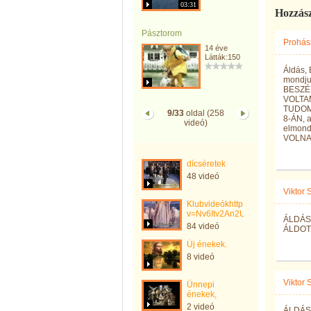
03:31
Hozzás
Pásztorom
Prohás
14 éve
Látták:150
Áldás,
mondjun
BESZÉ
VOLTAM
TUDOM
9/33
oldal (258
8-ÁN, a
videó)
elmond
VOLNA 
dícséretek
48 videó
Viktor
Klubvideókhttp://www.youtube.c
v=Nv6Itv2An2U
ÁLDÁS 
84 videó
ÁLDOTT
Új énekek.
8 videó
Viktor
Ünnepi
énekek,
2 videó
ÁLDÁS 