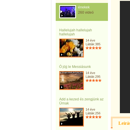
énekek
260 videó
Hallelujah hallelujah
hallelujah
14 éve
Látták:385
Ó jöjj le Messiásunk
14 éve
Látták:295
Add a kezed és zengjünk az
Úrnak
14 éve
Látták:256
Leírá