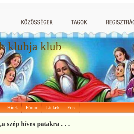
 klubja klub
Hírek
Fórum
Linkek
Friss
,a szép híves patakra . . .