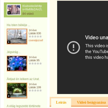
Klubvideókhttp://www.youtube.com/watch?
v=Nv6Itv2An2U
84 videó
Ha Isten békéje ...
14 éve
Látták:630
csereijozsef
Jégvirág ..
14 éve
Látták:95
Áldjad én lelkem az Urat.
14 éve
Látták:199
Leírás
Videó beágyazása
A világ legszebb története