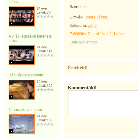
ll.rész
Szeretettel ...
14 éve
Látták:70
Címkék:
cserei józsef
Kategória:
Zene
Feltöltötte:
Cserei József
|
14 éve
A világ legszebb története
l.rész
Látta 629 ember.
14 éve
Látták:112
Értékeld!
Rád bízom a sorsom.
14 éve
Látták:122
Kommentáld!
Tanácsok az élethez.
14 éve
Látták:135