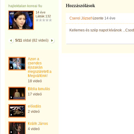
Hozzászólások
hajlektalan koreai fiu
14 éve
Látták:132
Cserei József
üzente
14 éve
Kellemes és szép napot kívánok ...Csodá
5/11
oldal (82 videó)
Azon a
csendes
éjszakán
megszületett a
Megváltónk!
18 videó
Biblia tanulás
17 videó
előadás
2 videó
Králik János
4 videó