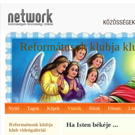
Reformátusok klubja kl
Nyitó
Tagok
Képek
Videók
Hírek
Fórum
Li
Ha Isten békéje ...
Reformátusok klubja
klub videógalériái