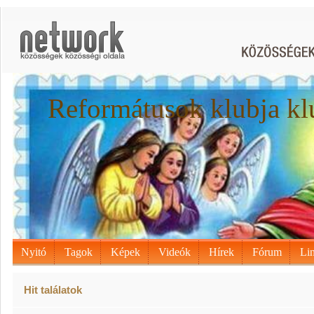
Reformátusok klubja kl
Nyitó
Tagok
Képek
Videók
Hírek
Fórum
Li
Hit találatok