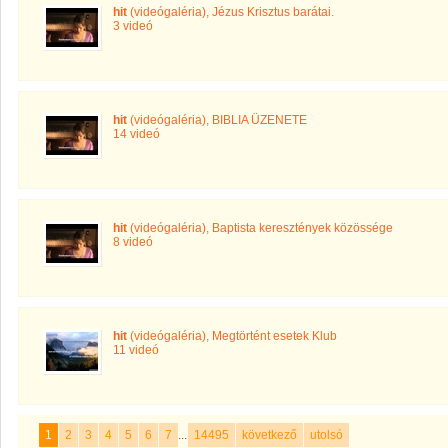
hit
(videógaléria)
,
Jézus Krisztus barátai.
3 videó
hit
(videógaléria)
,
BIBLIA ÜZENETE
14 videó
hit
(videógaléria)
,
Baptista keresztények közössége
8 videó
hit
(videógaléria)
,
Megtörtént esetek Klub
11 videó
1
2
3
4
5
6
7
...
14495
következő
utolsó