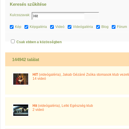
Keresés szűkítése
Kulcsszavak:
Kép
Képgaléria
Videó
Videógaléria
Blog
Fórum
Csak ebben a közösségben
144942 találat
HIT
(videógaléria)
,
Jakab Gézáné Zsóka stomasok klub vezet
14 videó
Hit
(videógaléria)
,
Lelki Egészség klub
2 videó