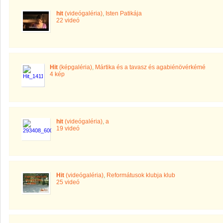
hit
(videógaléria)
,
Isten Patikája
22 videó
Hit
(képgaléria)
,
Mártika és a tavasz és agabiénövérkémé
4 kép
hit
(videógaléria)
,
a
19 videó
Hit
(videógaléria)
,
Reformátusok klubja klub
25 videó