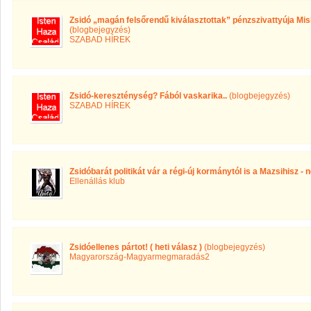
Zsidó „magán felsőrendű kiválasztottak” pénzszivattyúja Mis
(blogbejegyzés)
SZABAD HÍREK
Zsidó-kereszténység? Fából vaskarika..
(blogbejegyzés)
SZABAD HÍREK
Zsidóbarát politikát vár a régi-új kormánytól is a Mazsihisz -
Ellenállás klub
Zsidóellenes pártot! ( heti válasz )
(blogbejegyzés)
Magyarország-Magyarmegmaradás2