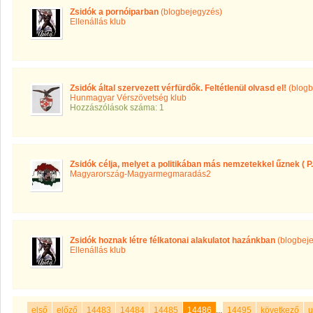
Zsidók a pornóiparban
(blogbejegyzés)
Ellenállás klub
Zsidók által szervezett vérfürdők. Feltétlenül olvasd el!
(blogb
Hunmagyar Vérszövetség klub
Hozzászólások száma: 1
Zsidók célja, melyet a politikában más nemzetekkel űznek ( P.I
Magyarország-Magyarmegmaradás2
Zsidók hoznak létre félkatonai alakulatot hazánkban
(blogbej
Ellenállás klub
első
előző
14483
14484
14485
14486
...
14495
következő
u