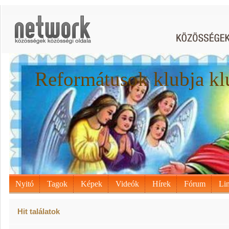
Reformátusok klubja kl
Nyitó
Tagok
Képek
Videók
Hírek
Fórum
Li
Hit találatok