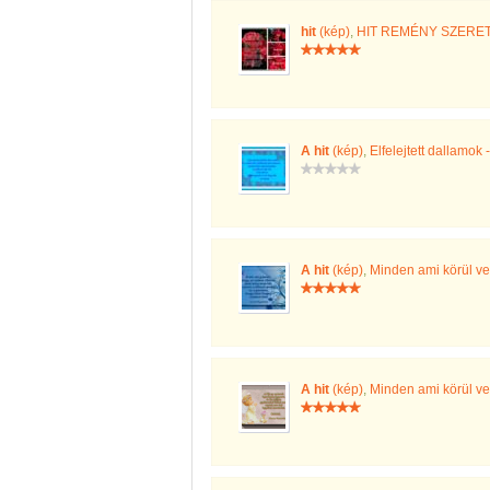
hit
(kép)
,
HIT REMÉNY SZERE
A hit
(kép)
,
Elfelejtett dallamok 
A hit
(kép)
,
Minden ami körül v
A hit
(kép)
,
Minden ami körül v