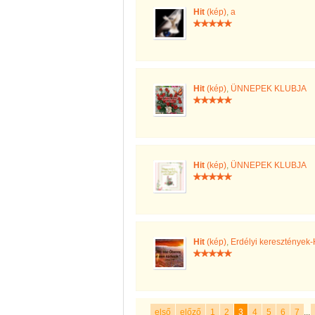
Hit
(kép)
,
a
Hit
(kép)
,
ÜNNEPEK KLUBJA
Hit
(kép)
,
ÜNNEPEK KLUBJA
Hit
(kép)
,
Erdélyi keresztény
első
előző
1
2
3
4
5
6
7
...