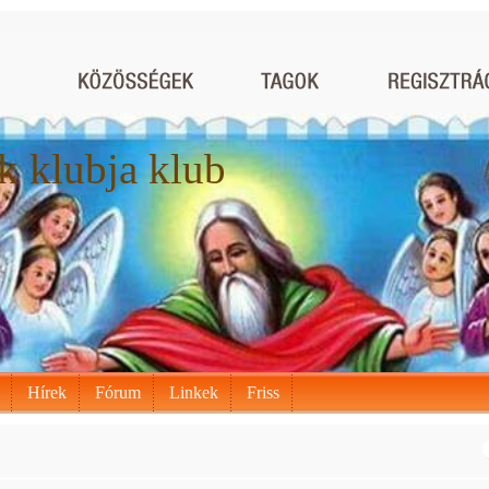
k klubja klub
Hírek
Fórum
Linkek
Friss