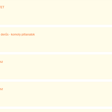
TET
- derűs - komoly pillanatok
esz
esz