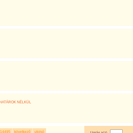
ek-HATÁROK NÉLKÜL
14495
következő
utolsó
Ugrás a(z)