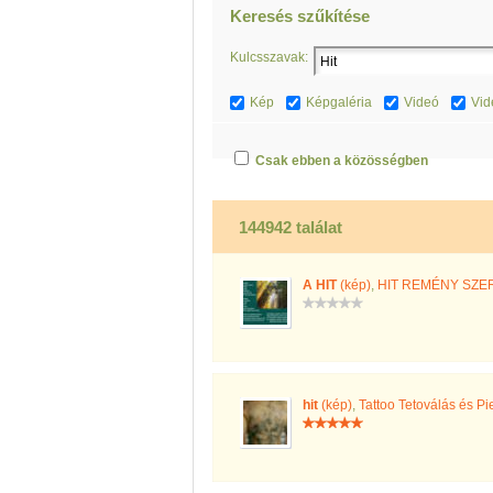
Keresés szűkítése
Kulcsszavak:
Kép
Képgaléria
Videó
Vid
Csak ebben a közösségben
144942 találat
A HIT
(kép)
,
HIT REMÉNY SZE
hit
(kép)
,
Tattoo Tetoválás és Pi