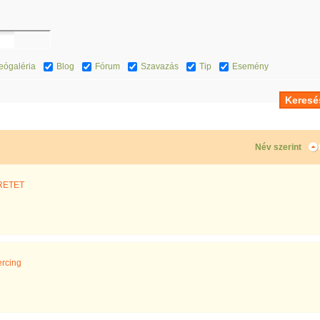
eógaléria
Blog
Fórum
Szavazás
Tip
Esemény
Név szerint
RETET
ercing