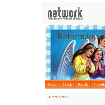
Reformátuso
Nyitó
Tagok
Képek
Videók
Hit találatok