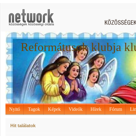
Reformátusok klubja kl
Nyitó
Tagok
Képek
Videók
Hírek
Fórum
Li
Hit találatok