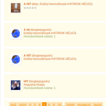
A HIT
(kép)
,
Erdélyi keresztények-HATÁROK NÉLKÜL
A hit
(blogbejegyzés)
Erdélyi keresztények-HATÁROK NÉLKÜL
Hozzászólások száma: 1
A HIT
(blogbejegyzés)
Erdélyi keresztények-HATÁROK NÉLKÜL
HIT
(blogbejegyzés)
Angyalok Klubja
Hozzászólások száma: 1
első
előző
4
5
6
7
8
9
10
...
14495
következő
utolsó