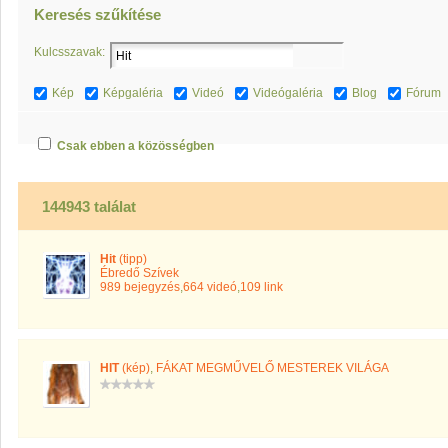
Keresés szűkítése
Kulcsszavak:
Kép
Képgaléria
Videó
Videógaléria
Blog
Fórum
Csak ebben a közösségben
144943 találat
Hit
(tipp)
Ébredő Szívek
989 bejegyzés
,
664 videó
,
109 link
HIT
(kép)
,
FÁKAT MEGMŰVELŐ MESTEREK VILÁGA