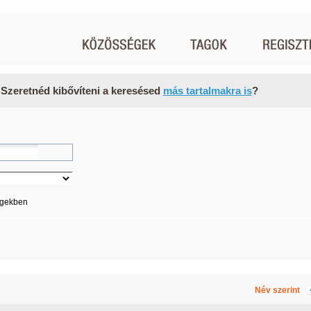
 Szeretnéd kibővíteni a keresésed
más tartalmakra is
?
égekben
Név szerint