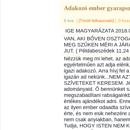
Adakozó ember gyarapszi
8 éve
|
[Törölt felhasználó]
|
0 hoz
IGE MAGYARÁZATA 2018.0
VAN, AKI BŐVEN OSZTOG
MEG SZŰKEN MÉRI A JÁ
JUT. ( Példabeszédek 11,24 
Nézzük meg mi lehet, az ada
egyértelműen azt adja elénk
igazi adakozó. Arra hívj fel 
igazán ad nekünk...NEM A
SZÍVETEKET KERESEM. Jézu
adomá
nyaid. Ő bennünket s
megszabadítani rabságainkb
értékes ajándékot adni. Enn
az ilyen ember odaadta szív
érte, és nem esik nehezére 
nem csak anyiakban, hanem a
Tudja, HOGY ISTEN NEM K