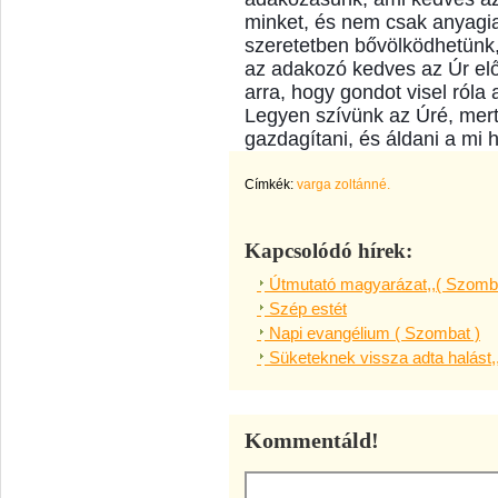
minket, és nem csak anyagi
szeretetben bővölködhetünk
az adakozó kedves az Úr elő
arra, hogy gondot visel róla 
Legyen szívünk az Úré, mert
gazdagítani, és áldani a mi
Címkék:
varga zoltánné.
Kapcsolódó hírek:
Útmutató magyarázat,,( Szomba
Szép estét
Napi evangélium ( Szombat )
Süketeknek vissza adta halást,
Kommentáld!