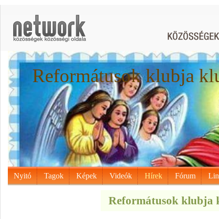
Reformátusok klubja kl
Nyitó
Tagok
Képek
Videók
Hírek
Fórum
Li
Reformátusok klubja k