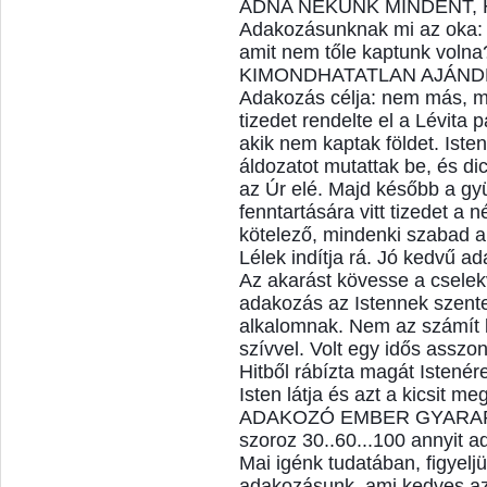
ADNA NEKÜNK MINDENT,
Adakozásunknak mi az oka: 
amit nem tőle kaptunk vol
KIMONDHATATLAN AJÁN
Adakozás célja: nem más, m
tizedet rendelte el a Lévita
akik nem kaptak földet. Iste
áldozatot mutattak be, és dic
az Úr elé. Majd később a gyü
fenntartására vitt tizedet a
kötelező, mindenki szabad a
Lélek indítja rá. Jó kedvű ad
Az akarást kövesse a cselek
adakozás az Istennek szentel
alkalomnak. Nem az számít k
szívvel. Volt egy idős asszony,
Hitből rábízta magát Istenére
Isten látja és azt a kicsit m
ADAKOZÓ EMBER GYARAPSZI
szoroz 30..60...100 annyit ad
Mai igénk tudatában, figyelj
adakozásunk, ami kedves az 