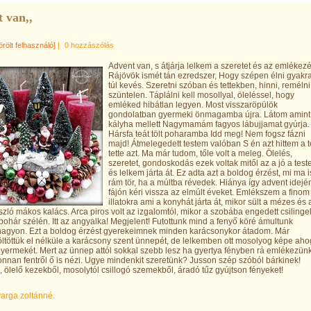
 van,,
örölt felhasználó]
|
0 hozzászólás
Advent van, s átjárja lelkem a szeretet és az emlékezé
Rájövök ismét tán ezredszer, Hogy szépen élni gyakr
túl kevés. Szeretni szóban és tettekben, hinni, remélni
szüntelen. Táplálni kell mosollyal, öleléssel, hogy
emléked hibátlan legyen. Most visszaröpülök
gondolatban gyermeki önmagamba újra. Látom amint
kályha mellett Nagymamám fagyos lábujjamat gyúrja.
Hársfa teát tölt poharamba Idd meg! Nem fogsz fázni
majd! Átmelegedett testem valóban S én azt hittem a 
tette azt. Ma már tudom, tőle volt a meleg. Ölelés,
szeretet, gondoskodás ezek voltak mitől az a jó a tes
és lelkem járta át. Ez adta azt a boldog érzést, mi ma i
rám tör, ha a múltba révedek. Hiánya így advent idejé
fájón kéri vissza az elmúlt éveket. Emlékszem a finom
illatokra ami a konyhát járta át, mikor sült a mézes és 
szló mákos kalács. Arca piros volt az izgalomtól, mikor a szobába engedett csilingel
ohár szélén. Itt az angyalka! Megjelent! Futottunk mind a fenyő köré ámultunk
 nagyon. Ezt a boldog érzést gyerekeimnek minden karácsonykor átadom. Már
öltöttük el nélküle a karácsony szent ünnepét, de lelkemben ott mosolyog képe aho
 gyermekét. Mert az ünnep attól sokkal szebb lesz ha gyertya fényben rá emlékezünk
nnan fentről ő is nézi. Ugye mindenkit szeretünk? Jusson szép szóból bárkinek!
 ölelő kezekből, mosolytól csillogó szemekből, áradó tűz gyújtson fényeket!
varga zoltánné.