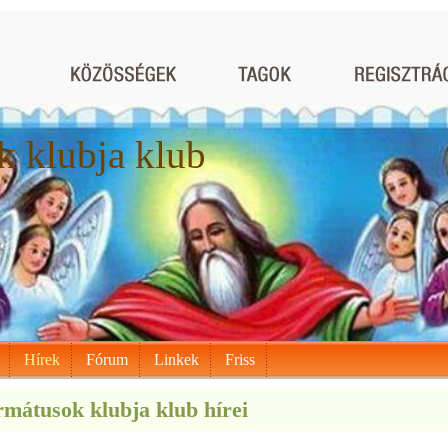
 klubja klub
Hírek
Fórum
Linkek
Friss
mátusok klubja klub hírei