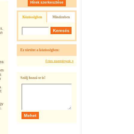
Hírek szerkesztése
Közösségben
Mindenben
s.
an
Ez történt a közösségben:
Friss események »
tea
tem
s
Szólj hozzá te is!
n
a
t
gy
.