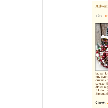
Advent
4 éve
|
[T
lágyan fo
egy üvegp
örültünk
sokszor t
átöleli a
S tudom o
Simogató,
Címkék: