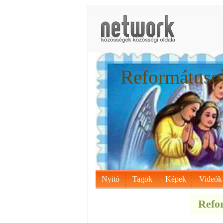
Reformátusok
Nyitó
Tagok
Képek
Videók
Refor