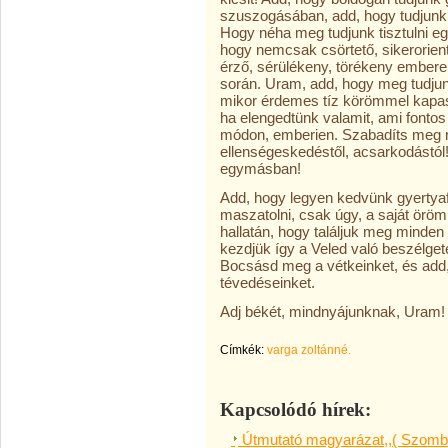
szuszogásában, add, hogy tudjunk n
Hogy néha meg tudjunk tisztulni e
hogy nemcsak csörtető, sikerorien
érző, sérülékeny, törékeny emberek
során. Uram, add, hogy meg tudjun
mikor érdemes tíz körömmel kapasz
ha elengedtünk valamit, ami fontos 
módon, emberien. Szabadíts meg mi
ellenségeskedéstől, acsarkodástó
egymásban!
Add, hogy legyen kedvünk gyertyafén
maszatolni, csak úgy, a saját örö
hallatán, hogy találjuk meg minde
kezdjük így a Veled való beszélge
Bocsásd meg a vétkeinket, és ad
tévedéseinket.
Adj békét, mindnyájunknak, Uram!
Címkék:
varga zoltánné.
Kapcsolódó hírek:
Útmutató magyarázat,,( Szomba