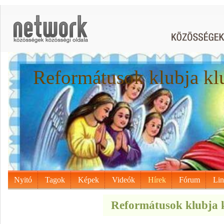
Reformátusok klubja kl
Nyitó
Tagok
Képek
Videók
Hírek
Fórum
Li
Reformátusok klubja k