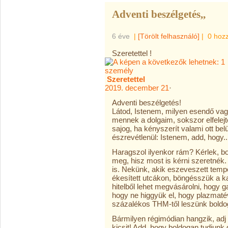
Adventi beszélgetés,,
6 éve
|
[Törölt felhasználó]
|
0 hoz
Szeretettel !
Szeretettel
2019. december 21
·
Adventi beszélgetés!
Látod, Istenem, milyen esendő va
mennek a dolgaim, sokszor elfelejt
sajog, ha kényszerít valami ott bel
észrevétlenül: Istenem, add, hogy..
Haragszol ilyenkor rám? Kérlek, 
meg, hisz most is kérni szeret
is. Nekünk, akik eszeveszett tem
ékesített utcákon, böngésszük a k
hitelből lehet megvásárolni, hogy
hogy ne higgyük el, hogy plazmatévé
százalékos THM-től leszünk bold
Bármilyen régimódian hangzik, adj
kicsit! Add, hogy boldogan tudjunk