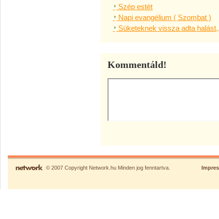
Szép estét
Napi evangélium ( Szombat )
Süketeknek vissza adta halást,
Kommentáld!
© 2007 Copyright Network.hu Minden jog fenntartva.
Impre