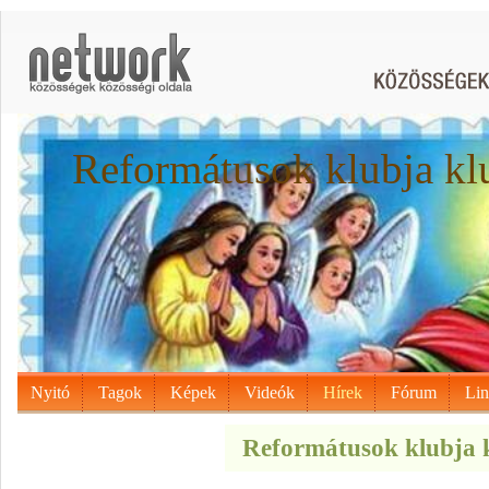
Reformátusok klubja kl
Nyitó
Tagok
Képek
Videók
Hírek
Fórum
Li
Reformátusok klubja k