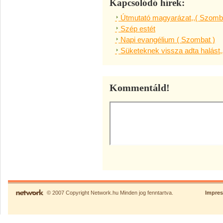
Kapcsolódó hírek:
Útmutató magyarázat,,( Szomba
Szép estét
Napi evangélium ( Szombat )
Süketeknek vissza adta halást,
Kommentáld!
© 2007 Copyright Network.hu Minden jog fenntartva.
Impre