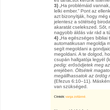
és tanácsot kérünk istenfél
3)
„Ha problémáid vannak,
lelki ember.” Pont az elle
azt bizonyítják, hogy még
jelentesz a sötétség biro
akaratát cselekszed. Sőt,
nagyobb áldás vár rád a túl
4)
„Ha egészséges bibliai t
automatikusan megoldja m
segít megoldani a gondjaid
megoldani. A te dolgod, h
csupán hallgatója legyél (ld
pedig: erősödjetek meg a
erejében. Öltsétek magatok
megállhassatok az ördög 
(Efezus 6:10–11). Máskén
van szükséged.
Címkék:
varga zoltánné.