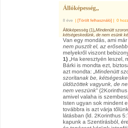
Állóképesség,,
8 éve
|
[Törölt felhasználó]
|
0 hoz
Állóképesség (1)
„Mindenütt szoron
kétségeskedünk, de nem esünk két
Van egy mondás, ami már s
nem pusztít el, az erősebb
melyekről viszont bebizon
1)
„Ha keresztyén leszel,
Bárki is mondta ezt, bizto
azt mondta: „
Mindenütt sz
szorítanak be, kétségesk
üldözöttek vagyunk, de nem
nem veszünk
” (2Korinthu
amivel valaha is szembesül
Isten ugyan sok mindent 
továbbra is azt várja tőlün
látásban (ld. 2Korinthus 5:
kapunk a Szentírásból, ér