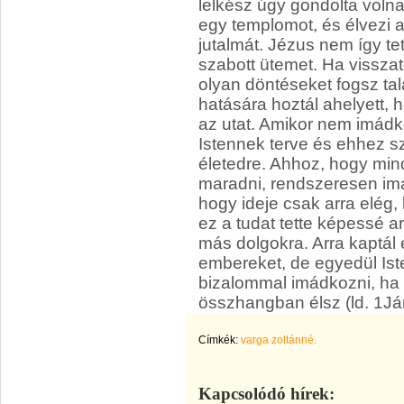
lelkész úgy gondolta volna
egy templomot, és élvezi 
jutalmát. Jézus nem így te
szabott ütemet. Ha visszat
olyan döntéseket fogsz ta
hatására hoztál ahelyett,
az utat. Amikor nem imádko
Istennek terve és ehhez s
életedre. Ahhoz, hogy min
maradni, rendszeresen imá
hogy ideje csak arra elég,
ez a tudat tette képessé 
más dolgokra. Arra kaptál 
embereket, de egyedül Iste
bizalommal imádkozni, ha 
összhangban élsz (ld. 1Já
Címkék:
varga zoltánné.
Kapcsolódó hírek: