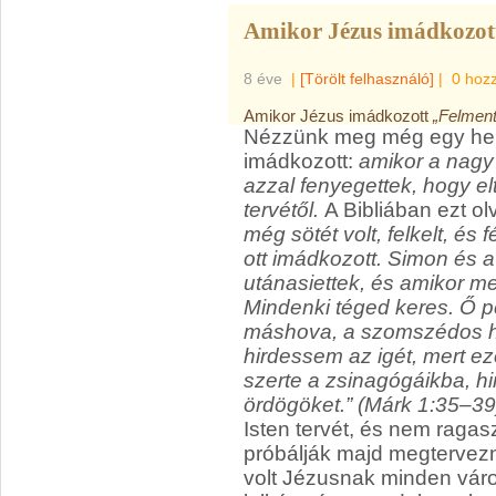
Amikor Jézus imádkozott
8 éve
|
[Törölt felhasználó]
|
0 hoz
Amikor Jézus imádkozott
„Felment
Nézzünk meg még egy hely
imádkozott:
amikor a nagy
azzal fenyegettek, hogy elt
tervétől.
A Bibliában ezt ol
még sötét volt, felkelt, és 
ott imádkozott. Simon és 
utánasiettek, és amikor me
Mindenki téged keres. Ő p
máshova, a szomszédos he
hirdessem az igét, mert ezé
szerte a zsinagógáikba, hir
ördögöket.” (Márk 1:35–39
Isten tervét, és nem raga
próbálják majd megtervezn
volt Jézusnak minden váro