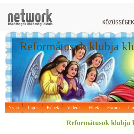
Reformátusok klubja kl
Nyitó
Tagok
Képek
Videók
Hírek
Fórum
Li
Reformátusok klubja k