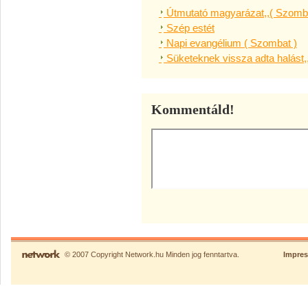
Útmutató magyarázat,,( Szomba
Szép estét
Napi evangélium ( Szombat )
Süketeknek vissza adta halást,
Kommentáld!
© 2007 Copyright Network.hu Minden jog fenntartva.
Impre