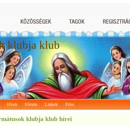
 klubja klub
Hírek
Fórum
Linkek
Friss
mátusok klubja klub hírei