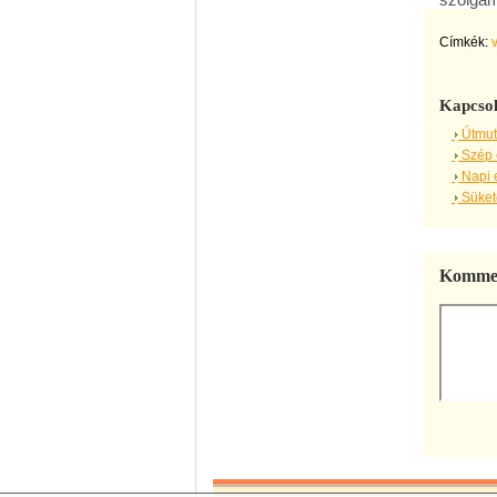
Címkék:
Kapcsol
Útmut
Szép 
Napi 
Sükete
Kommen