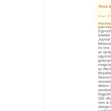
Arra ö
8 éve
|
[T
Arra össz
tartja me
Egyszer
tehetek
Journal
fektesse
és íme, 
az újsá
egyszer
gyászje
megszer
az élet
fényébe
élvezün
összpon
életem 
amelyet
kegyelm
100. éle
nem is 
elvégezt
szolgám