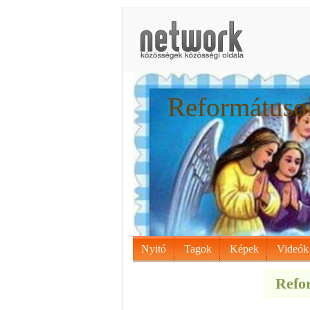
Reformátusok
Nyitó
Tagok
Képek
Videók
Refor