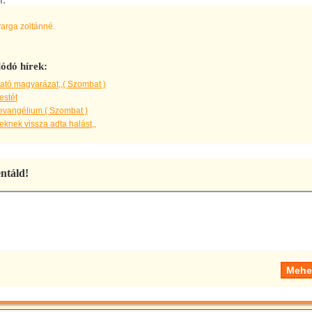
varga zoltánné.
ódó hírek:
ató magyarázat,,( Szombat )
estét
evangélium ( Szombat )
knek vissza adta halást,,
táld!