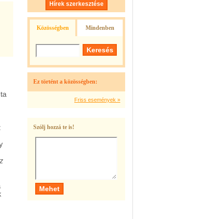
Hírek szerkesztése
Közösségben
Mindenben
Ez történt a közösségben:
ta
Friss események »
z
Szólj hozzá te is!
y
z
,
a
k