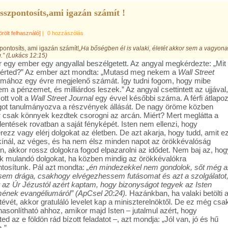
sszpontosíts,ami igazán számít !
örölt felhasználó]
|
0 hozzászólás
pontosíts, ami igazán számít!
„Ha bőségben él is valaki, életét akkor sem a vagyona
g.” (Lukács 12:15)
 egy ember egy angyallal beszélgetett. Az angyal megkérdezte: „Mit
 érted?” Az ember azt mondta: „Mutasd meg nekem a
Wall Street
mához egy évre megjelenő számát. Így tudni fogom, hogy mibe
m a pénzemet, és milliárdos leszek.” Az angyal csettintett az ujjával,
ott volt a
Wall Street Journal
egy évvel későbbi száma. A férfi átlapoz
got tanulmányozva a részvények állását. De nagy öröme közben
 csak könnyek kezdtek csorogni az arcán. Miért? Mert meglátta a
lentések rovatban a saját fényképét. Isten nem ellenzi, hogy
ezz vagy elérj dolgokat az életben. De azt akarja, hogy tudd, amit e
 kínál, az véges, és ha nem élsz minden napot az örökkévalóság
n, akkor rossz dolgokra fogod elpazarolni az idődet. Nem baj az, hog
k mulandó dolgokat, ha közben mindig az örökkévalókra
tosítunk. Pál azt mondta:
„én mindezekkel nem gondolok, sőt még a
sem drága, csakhogy elvégezhessem futásomat és azt a szolgálatot
 az Úr Jézustól azért kaptam, hogy bizonyságot tegyek az Isten
ének evangéliumáról” (ApCsel 20:24).
Hazánkban, ha valaki betölti 
tévét, akkor gratuláló levelet kap a miniszterelnöktől. De ez még csa
hasonlítható ahhoz, amikor majd Isten – jutalmul azért, hogy
ed az e földön rád bízott feladatot –, azt mondja: „Jól van, jó és hű
.”