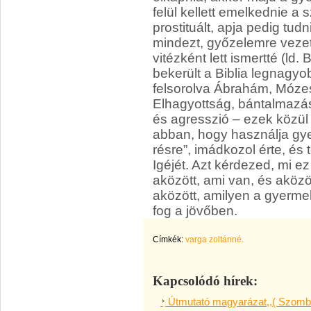
felül kellett emelkednie a
prostituált, apja pedig tud
mindezt, győzelemre vezette
vitézként lett ismertté (ld.
bekerült a Biblia legnagyob
felsorolva Ábrahám, Mózes,
Elhagyottság, bántalmazá
és agresszió – ezek közül
abban, hogy használja gye
résre”, imádkozol érte, és 
Igéjét. Azt kérdezed, mi e
aközött, ami van, és aközö
aközött, amilyen a gyermek
fog a jövőben.
Címkék:
varga zoltánné.
Kapcsolódó hírek:
Útmutató magyarázat,,( Szomba