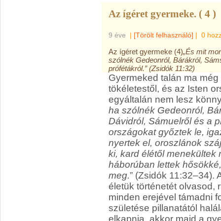
Az ígéret gyermeke. ( 4 )
9 éve
|
[Törölt felhasználó]
|
0 hoz
Az ígéret gyermeke (4)
„És mit mon
szólnék Gedeonról, Bárákról, Sámso
prófétákról.” (Zsidók 11:32)
Gyermeked talán ma még
tökéletestől, és az Isten 
egyáltalán nem lesz könny
ha szólnék Gedeonról, Bárá
Dávidról, Sámuelről és a pr
országokat győztek le, iga
nyertek el, oroszlánok száj
ki, kard élétől menekültek
háborúban lettek hősökké,
meg.
” (Zsidók 11:32–34).
életük történetét olvasod
minden erejével támadni f
születése pillanatától halá
elkapnia, akkor majd a gy