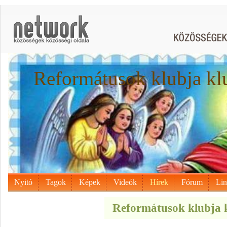
Reformátusok klubja kl
Nyitó
Tagok
Képek
Videók
Hírek
Fórum
Li
Reformátusok klubja k