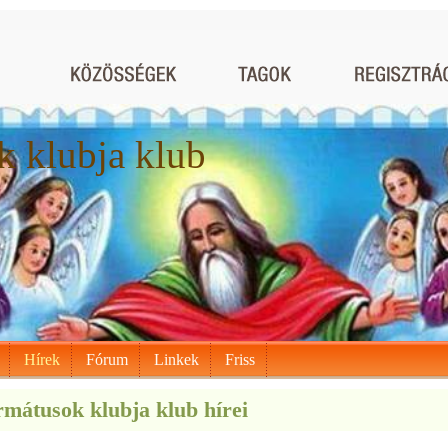
 klubja klub
Hírek
Fórum
Linkek
Friss
mátusok klubja klub hírei