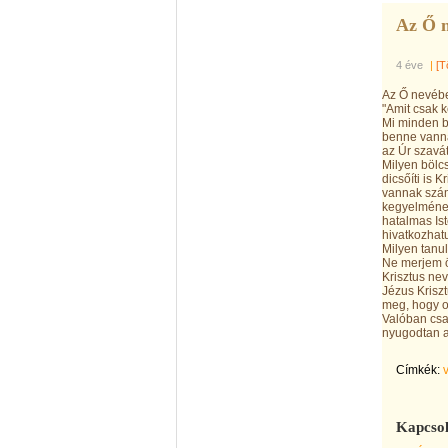
Az Ő n
4 éve
|
[T
Az Ő nevéb
"Amit csak 
Mi minden b
benne vanna
az Úr szavát
Milyen bölcs
dicsőíti is 
vannak szám
kegyelmének
hatalmas Ist
hivatkozhat
Milyen tanul
Ne merjem ö
Krisztus ne
Jézus Krisz
meg, hogy o
Valóban csa
nyugodtan a
Címkék:
Kapcsol