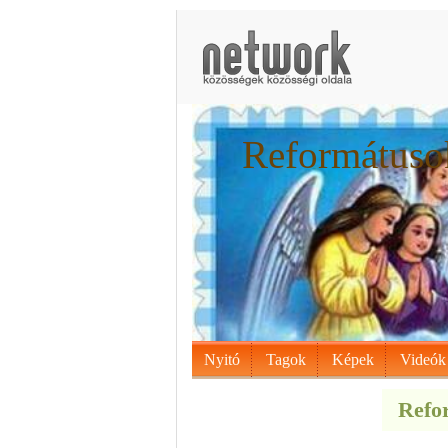
Reformátusok
Nyitó
Tagok
Képek
Videók
Refor