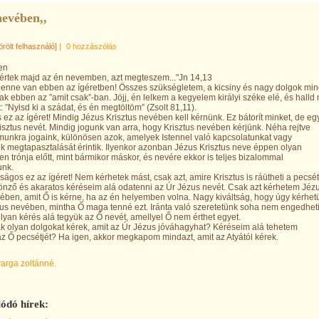
evében,,
örölt felhasználó]
|
0 hozzászólás
en
kértek majd az én nevemben, azt megteszem..."Jn 14,13
enne van ebben az ígéretben! Összes szükségletem, a kicsiny és nagy dolgok mi
k ebben az ”amit csak”-ban. Jöjj, én lelkem a kegyelem királyi széke elé, és halld
: ”Nyisd ki a szádat, és én megtöltöm” (Zsolt 81,11).
 ez az ígéret! Mindig Jézus Krisztus nevében kell kérnünk. Ez bátorít minket, de e
Krisztus nevét. Mindig jogunk van arra, hogy Krisztus nevében kérjünk. Néha rejtve
unkra jogaink, különösen azok, amelyek Istennel való kapcsolatunkat vagy
 megtapasztalását érintik. Ilyenkor azonban Jézus Krisztus neve éppen olyan
en trónja előtt, mint bármikor máskor, és nevére ekkor is teljes bizalommal
unk.
ságos ez az ígéret! Nem kérhetek mást, csak azt, amire Krisztus is ráütheti a pecsét
nző és akaratos kéréseim alá odatenni az Úr Jézus nevét. Csak azt kérhetem Jéz
vében, amit Ő is kérne, ha az én helyemben volna. Nagy kiváltság, hogy úgy kérhet
tus nevében, mintha Ő maga tenné ezt. Iránta való szeretetünk soha nem engedhet
lyan kérés alá tegyük az Ő nevét, amellyel Ő nem érthet egyet.
k olyan dolgokat kérek, amit az Úr Jézus jóváhagyhat? Kéréseim alá tehetem
z Ő pecsétjét? Ha igen, akkor megkapom mindazt, amit az Atyától kérek.
varga zoltánné.
ódó hírek: