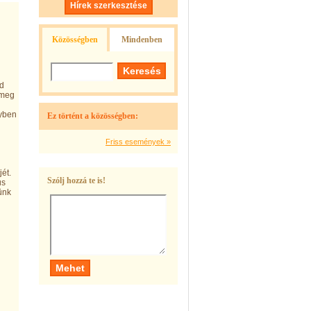
Hírek szerkesztése
Közösségben
Mindenben
nd
 meg
gyben
Ez történt a közösségben:
Friss események »
jét.
Szólj hozzá te is!
us
ünk
i