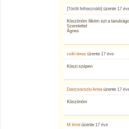
[Törölt felhasználó]
üzente
17 év
Köszönöm Ilikém ezt a tanulság
Szeretettel
Ágnes
csiki terez
üzente
17 éve
Köszi szépen
Dancsovszki Anna
üzente
17 év
Köszönöm
M Imre
üzente
17 éve