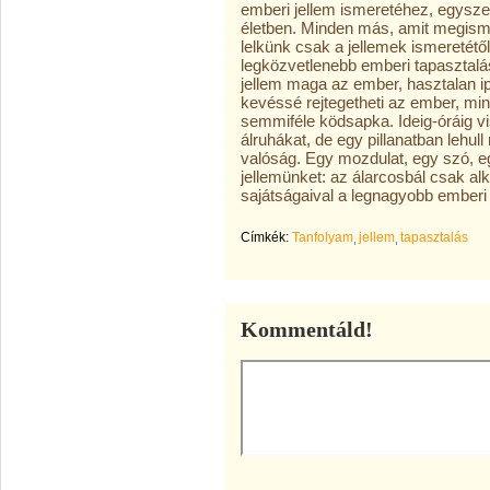
emberi jellem ismeretéhez, egyszer
életben. Minden más, amit megisme
lelkünk csak a jellemek ismeretétő
legközvetlenebb emberi tapasztalá
jellem maga az ember, hasztalan ipa
kevéssé rejtegetheti az ember, mint
semmiféle ködsapka. Ideig-óráig vi
álruhákat, de egy pillanatban lehu
valóság. Egy mozdulat, egy szó, egy
jellemünket: az álarcosbál csak alk
sajátságaival a legnagyobb emberi
Címkék:
Tanfolyam
jellem
tapasztalás
Kommentáld!