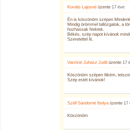
Kováts Lajosné
üzente
17 éve
Én is köszönöm szépen Mindenki
Mindig örömmel tallózgatok, a tö
hozhassak Nektek.
Békés, szép napot kívánok mind
Szeretettel Ili.
Varróné Juhász Judit
üzente
17 
Köszönöm szépen Ilikém, tetszet
Szép estét kívánok!
Széll Sándorné Ibolya
üzente
17 
Köszönöm