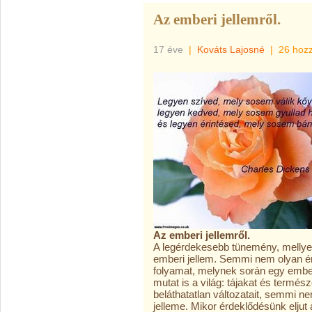
Az emberi jellemről.
17 éve
|
Kováts Lajosné
|
26 hoz
Az emberi jellemről.
A legérdekesebb tünemény, mellyel
emberi jellem. Semmi nem olyan ér
folyamat, melynek során egy ember e
mutat is a világ: tájakat és termész
beláthatatlan változatait, semmi n
jelleme. Mikor érdeklődésünk eljut