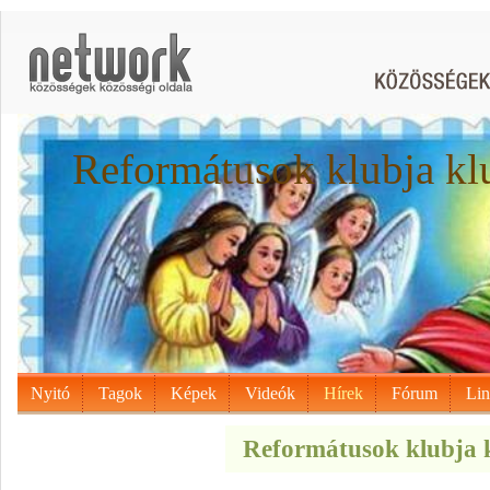
Reformátusok klubja kl
Nyitó
Tagok
Képek
Videók
Hírek
Fórum
Li
Reformátusok klubja k