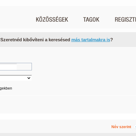
 Szeretnéd kibővíteni a keresésed
más tartalmakra is
?
égekben
Név szerint