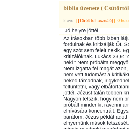
biblia üzenete ( Csütörtö
8 éve
|
[Törölt felhasználó]
|
0 hoz
Jó helyre jöttél
Az Írásokban több ízben lát
fordulnak és kritizálják Őt.
egy szót sem felelt nekik. E
kritizálóknak. Lukács 23,9: 
neki." Nem próbálta meggyőzn
Nem izgatta fel magát azon,
nem vett tudomást a kritikák
neked támadnak, irigykedne
feltüntetni, vagy elbátortalan
jöttél. Jézust talán többen kr
Nagyon tetszik, hogy nem p
próbált mindenkit rávenni ar
elhívására koncentrált. Egys
barátom, Jézus példát adott 
elnyernünk mások tetszését.