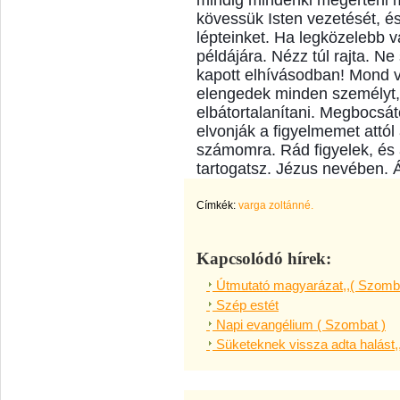
mindig mindenki megérteni m
kövessük Isten vezetését, é
lépteinket. Ha legközelebb va
példájára. Nézz túl rajta. Ne
kapott elhívásodban! Mond 
elengedek minden személyt, a
elbátortalanítani. Megbocsá
elvonják a figyelmemet attól a
számomra. Rád figyelek, és
tartogatsz. Jézus nevében.
Címkék:
varga zoltánné.
Kapcsolódó hírek:
Útmutató magyarázat,,( Szomba
Szép estét
Napi evangélium ( Szombat )
Süketeknek vissza adta halást,