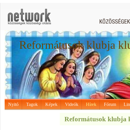
Reformátusok klubja kl
Nyitó
Tagok
Képek
Videók
Hírek
Fórum
Li
Reformátusok klubja k