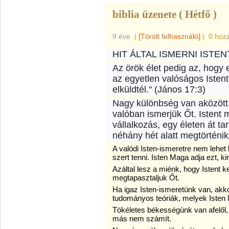
biblia üzenete ( Hétfő )
9 éve
|
[Törölt felhasználó]
|
0 hoz
HIT ÁLTAL ISMERNI ISTEN
Az örök élet pedig az, hogy
az egyetlen valóságos Istent
elküldtél." (János 17:3)
Nagy különbség van aközött,
valóban ismerjük Őt. Istent 
vállalkozás, egy életen át t
néhány hét alatt megtörténik
A valódi Isten-ismeretre nem lehet l
szert tenni. Isten Maga adja ezt, ki
Azáltal lesz a miénk, hogy Istent 
megtapasztaljuk Őt.
Ha igaz Isten-ismeretünk van, akk
tudományos teóriák, melyek Isten l
Tökéletes békességünk van afelől, 
más nem számít.