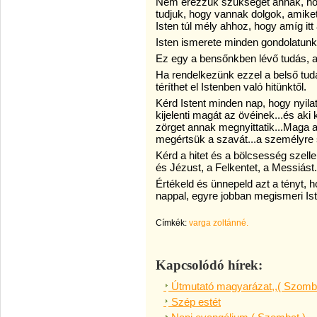
Nem érezzük szükségét annak, h
tudjuk, hogy vannak dolgok, amik
Isten túl mély ahhoz, hogy amíg itt
Isten ismerete minden gondolatunka
Ez egy a bensőnkben lévő tudás, a
Ha rendelkezünk ezzel a belső tu
téríthet el Istenben való hitünktől.
Kérd Istent minden nap, hogy nyila
kijelenti magát az övéinek...és aki k
zörget annak megnyittatik...Maga az
megértsük a szavát...a személyre 
Kérd a hitet és a bölcsesség szell
és Jézust, a Felkentet, a Messiást.
Értékeld és ünnepeld azt a tényt, 
nappal, egyre jobban megismeri Is
Címkék:
varga zoltánné.
Kapcsolódó hírek:
Útmutató magyarázat,,( Szomba
Szép estét