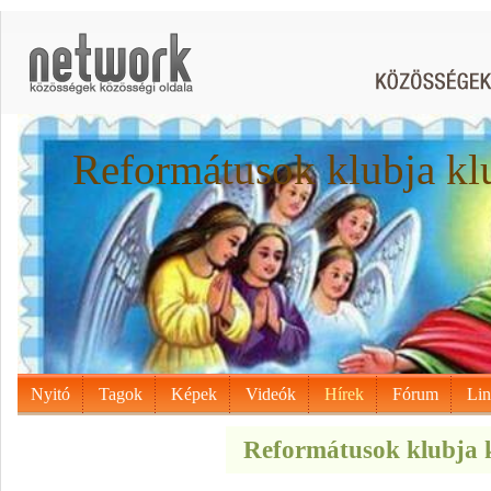
Reformátusok klubja kl
Nyitó
Tagok
Képek
Videók
Hírek
Fórum
Li
Reformátusok klubja k