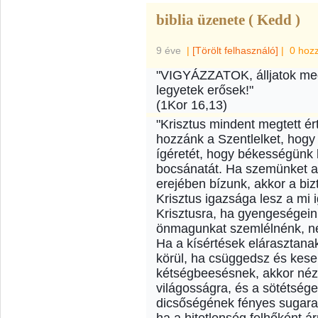
biblia üzenete ( Kedd )
9 éve
|
[Törölt felhasználó]
|
0 hoz
"VIGYÁZZATOK, álljatok meg 
legyetek erősek!"
(1Kor 16,13)
"Krisztus mindent megtett ér
hozzánk a Szentlelket, hog
ígéretét, hogy békességünk 
bocsánatát. Ha szemünket a
erejében bízunk, akkor a biz
Krisztus igazsága lesz a mi
Krisztusra, ha gyengeségein
önmagunkat szemlélnénk, n
Ha a kísértések elárasztana
körül, ha csüggedsz és kes
kétségbeesésnek, akkor nézz
világosságra, és a sötétséget
dicsőségének fényes sugara.