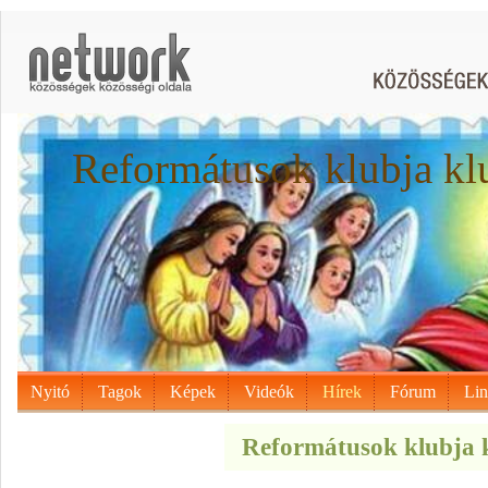
Reformátusok klubja kl
Nyitó
Tagok
Képek
Videók
Hírek
Fórum
Li
Reformátusok klubja k