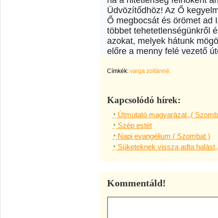
ha a hitetlenség felhőként á
Üdvözítődhöz! Az Ő kegyelm
Ő megbocsát és örömet ad Is
többet tehetetlenségünkről é
azokat, melyek hátunk mögö
előre a menny felé vezető ú
Címkék:
varga zoltánné.
Kapcsolódó hírek:
Útmutató magyarázat,,( Szomba
Szép estét
Napi evangélium ( Szombat )
Süketeknek vissza adta halást,
Kommentáld!