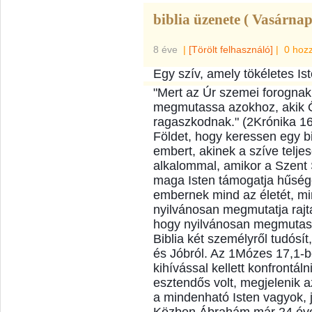
biblia üzenete ( Vasárnap
8 éve
|
[Törölt felhasználó]
|
0 hoz
Egy szív, amely tökéletes Ist
"Mert az Úr szemei forognak
megmutassa azokhoz, akik Ő
ragaszkodnak." (2Krónika 16
Földet, hogy keressen egy b
embert, akinek a szíve telje
alkalommal, amikor a Szent S
maga Isten támogatja hűség
embernek mind az életé
t, m
nyilvánosan megmutatja rajta 
hogy nyilvánosan megmutassa 
Biblia két személyről tudósít
és Jóbról. Az 1Mózes 17,1-
kihívással kellett konfrontál
esztendős volt, megjelenik 
a mindenható Isten vagyok, já