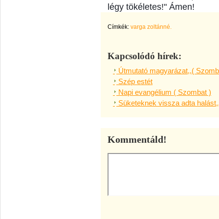
légy tökéletes!" Ámen!
Címkék:
varga zoltánné.
Kapcsolódó hírek:
Útmutató magyarázat,,( Szomba
Szép estét
Napi evangélium ( Szombat )
Süketeknek vissza adta halást,
Kommentáld!