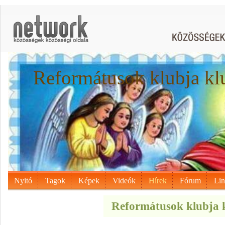
Reformátusok klubja kl
Nyitó
Tagok
Képek
Videók
Hírek
Fórum
Li
Reformátusok klubja k