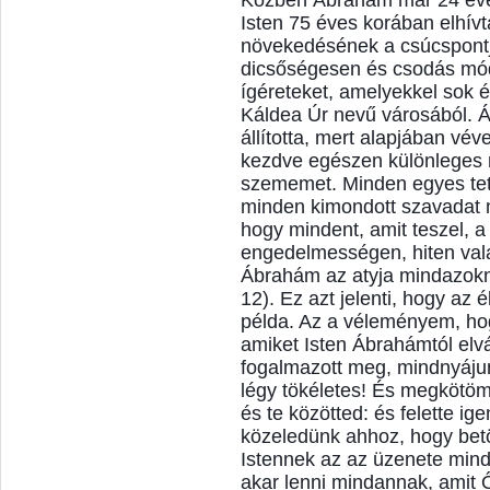
Közben Ábrahám már 24 éve j
Isten 75 éves korában elhívt
növekedésének a csúcspontjá
dicsőségesen és csodás módo
ígéreteket, amelyekkel sok 
Káldea Úr nevű városából. Á
állította, mert alapjában vév
kezdve egészen különleges m
szememet. Minden egyes tett
minden kimondott szavadat m
hogy mindent, amit teszel, a
engedelmességen, hiten vala
Ábrahám az atyja mindazokna
12). Ez azt jelenti, hogy az
példa. Az a véleményem, ho
amiket Isten Ábrahámtól elv
fogalmazott meg, mindnyájunk
légy tökéletes! És megkötö
és te közötted: és felette i
közeledünk ahhoz, hogy betöl
Istennek az az üzenete min
akar lenni mindannak, amit Ő