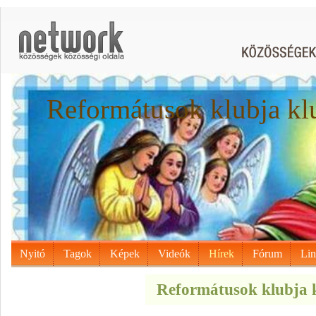
Reformátusok klubja kl
Nyitó
Tagok
Képek
Videók
Hírek
Fórum
Li
Reformátusok klubja k