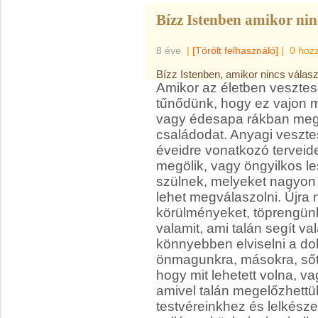
Bízz Istenben amikor ninc
8 éve
|
[Törölt felhasználó]
|
0 hoz
Bízz Istenben, amikor nincs válasz
Amikor az életben vesztes
tűnődünk, hogy ez vajon mi
vagy édesapa rákban megh
családodat. Anyagi veszte
éveidre vonatkozó terveid
megölik, vagy öngyilkos le
szülnek, melyeket nagyon
lehet megválaszolni. Újra 
körülményeket, töprengünk
valamit, ami talán segít v
könnyebben elviselni a dolg
önmagunkra, másokra, sőt,
hogy mit lehetett volna, va
amivel talán megelőzhettük
testvéreinkhez és lelkésze