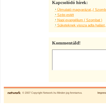
Kapcsolódó hírek:
Útmutató magyarázat,,( Szomba
Szép estét
Napi evangélium ( Szombat )
Süketeknek vissza adta halást,
Kommentáld!
© 2007 Copyright Network.hu Minden jog fenntartva.
Impre