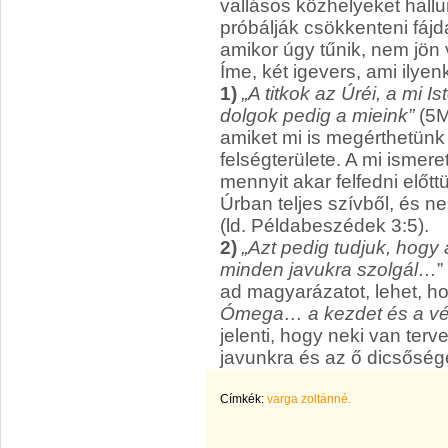
vallásos közhelyeket hall
próbálják csökkenteni fájd
amikor úgy tűnik, nem jön
Íme, két igevers, ami ilyen
1)
„A titkok az Úréi, a mi Is
dolgok pedig a mieink”
(5M
amiket mi is megérthetünk 
felségterülete. A mi ismere
mennyit akar felfedni előtt
Úrban teljes szívből, és
(ld. Példabeszédek 3:5).
2)
„Azt pedig tudjuk, hogy 
minden javukra szolgál…
”
ad magyarázatot, lehet, 
Ómega… a kezdet és a vé
jelenti, hogy neki van terve
javunkra és az ő dicsőség
Címkék:
varga zoltánné.