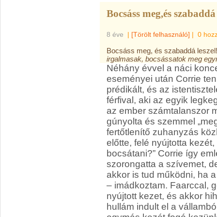
Bocsáss meg,és szabaddá l
8 éve
|
[Törölt felhasználó]
|
0 hoz
Bocsáss meg, és szabaddá leszel
irgalmasak, bocsássatok meg egy
Néhány évvel a náci konce
eseményei után Corrie te
prédikált, és az istentiszt
férfival, aki az egyik legk
az ember számtalanszor me
gúnyolta és szemmel „mege
fertőtlenítő zuhanyzás köz
előtte, felé nyújtotta kezé
bocsátani?” Corrie így emlé
szorongatta a szívemet, d
akkor is tud működni, ha a
– imádkoztam. Faarccal, 
nyújtott kezet, és akkor hi
hullám indult el a vállambó