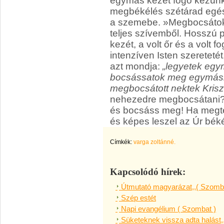
egymás kezét fogó kezünkb
megbékélés szétárad egés
a szemebe. »Megbocsátok 
teljes szívemből. Hosszú p
kezét, a volt őr és a volt 
intenzíven Isten szeretetét
azt mondja:
„legyetek egy
bocsássatok meg egymásn
megbocsátott nektek Krisz
nehezedre megbocsátani? 
és bocsáss meg! Ha megt
és képes leszel az Úr bék
Címkék:
varga zoltánné.
Kapcsolódó hírek:
Útmutató magyarázat,,( Szomba
Szép estét
Napi evangélium ( Szombat )
Süketeknek vissza adta halást,