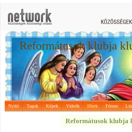
Reformátusok klubja kl
Nyitó
Tagok
Képek
Videók
Hírek
Fórum
Li
Reformátusok klubja k