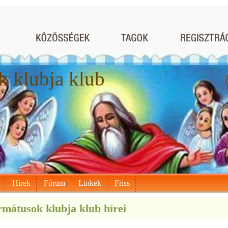
 klubja klub
Hírek
Fórum
Linkek
Friss
mátusok klubja klub hírei