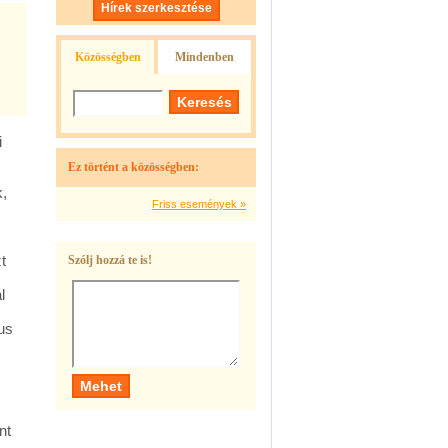
Hírek szerkesztése
Közösségben
Mindenben
i
Ez történt a közösségben:
k,
Friss események »
t
Szólj hozzá te is!
l
us
nt