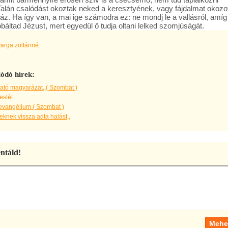
 Talán csalódást okoztak neked a keresztyének, vagy fájdalmat okozo
áz. Ha így van, a mai ige számodra ez: ne mondj le a vallásról, amíg
báltad Jézust, mert egyedül ő tudja oltani lelked szomjúságát.
varga zoltánné.
ódó hírek:
ató magyarázat,,( Szombat )
estét
evangélium ( Szombat )
knek vissza adta halást,,
táld!