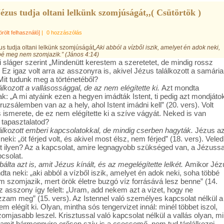
ézus tudja oltani lelkünk szomjúságát,,( Csütörtök )
örölt felhasználó]
|
0 hozzászólás
s tudja oltani lelkünk szomjúságát
„Aki abból a vízből iszik, amelyet én adok neki,
bé meg nem szomjazik.” (János 4:14)
i sláger szerint „Mindenütt kerestem a szeretetet, de mindig rossz
 Ez igaz volt arra az asszonyra is, akivel Jézus találkozott a samária
 Mit tudunk meg a történetéből?
lkozott a vallásossággal, de az nem elégítette ki.
Azt mondta
k: „A mi atyáink ezen a hegyen imádták Istent, ti pedig azt mondjáto
uzsálemben van az a hely, ahol Istent imádni kell” (20. vers). Volt
s ismerete, de ez nem elégítette ki a szíve vágyát. Neked is van
 tapasztalatod?
lkozott emberi kapcsolatokkal, de mindig cserben hagyták.
Jézus az
eki: „öt férjed volt, és akivel most élsz, nem férjed” (18. vers). Veled
ént ilyen? Az a kapcsolat, amire legnagyobb szükséged van, a Jézussa
pcsolat.
álta azt is, amit Jézus kínált, és az megelégítette lelkét.
Amikor Jéz
ta neki: „aki abból a vízből iszik, amelyet én adok neki, soha többé
 szomjazik, mert örök életre buzgó víz forrásává lesz benne” (14.
az asszony így felelt: „Uram, add nekem azt a vizet, hogy ne
zam meg” (15. vers). Az Istennel való személyes kapcsolat nélkül a
em elégít ki. Olyan, mintha sós tengervizet innál: minél többet iszol,
omjasabb leszel. Krisztussal való kapcsolat nélkül a vallás olyan, mi
 amit bármennyire erősen szív is a csecsemő, nem tud táplálkozni