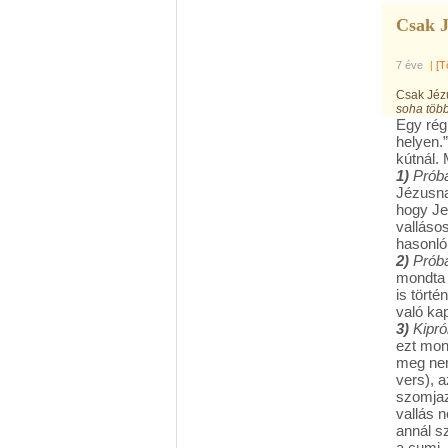
Csak J
7 éve
|
[T
Csak Jézu
soha töb
Egy rég
helyen.”
kútnál.
1)
Próbá
Jézusna
hogy Jer
valláso
hasonló
2)
Próbá
mondta n
is tört
való ka
3)
Kiprób
ezt mond
meg nem
vers), 
szomjaz
vallás n
annál sz
a cumi,