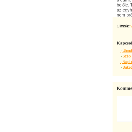
belőle.
az egyh
nem pró
Címkék:
Kapcsol
Útmut
Szép 
Napi 
Sükete
Kommen