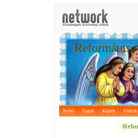
Reformátusok
Nyitó
Tagok
Képek
Videók
Refor