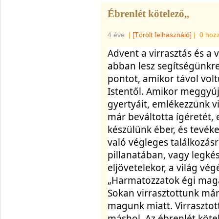
Ébrenlét kötelező,,
4 éve
|
[Törölt felhasználó]
|
0 hoz
Advent a virrasztás és a 
abban lesz segítségünkre
pontot, amikor távol volt
Istentől. Amikor meggyúj
gyertyáit, emlékezzünk vi
már beváltotta ígéretét, 
készülünk éber, és tevéke
való végleges találkozásr
pillanatában, vagy legké
eljövetelekor, a világ vég
„Harmatozzatok égi magas
Sokan virrasztottunk már 
magunk miatt. Virrasztot
máshol. Az ébrenlét köte