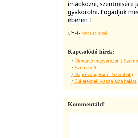
imádkozni, szentmisére já
gyakorolni. Fogadjuk meg
éberen !
Címkék:
varga zoltánné.
Kapcsolódó hírek:
Útmutató magyarázat,,( Szomba
Szép estét
Napi evangélium ( Szombat )
Süketeknek vissza adta halást,
Kommentáld!