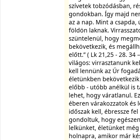
szívetek tobzódásban, ré
gondokban. Így majd nem
az a nap. Mint a csapda, 
földön laknak. Virrasszat
szüntelenül, hogy megmen
bekövetkezik, és megállh
előtt.” ( Lk 21,25 - 28. 34
világos: virrasztanunk ke
kell lennünk az Úr fogad
életünkben bekövetkezik a
előbb - utóbb anélkül is t
lehet, hogy váratlanul. Ez
éberen várakozzatok és le
időszak kell, ébressze fel
gondoltuk, hogy egészen
lelkünket, életünket még
holnapra, amikor már ké