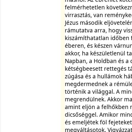
felmérhetetlen következ
virrasztás, van reményke
Jézus második eljövetelér
rámutatva arra, hogy viss
kiszámíthatatlan időben fo
éberen, és készen várnun
akkor, ha készületlenül tal
Napban, a Holdban és a c
kétségbeesett rettegés t
zúgása és a hullámok há
megdermednek a rémülett
történik a világgal. A mi
megrendülnek. Akkor maj
amint eljön a felhőkben 
dicsőséggel. Amikor minde
és emeljétek föl fejeteket
megváltásotok. Vigyázzat