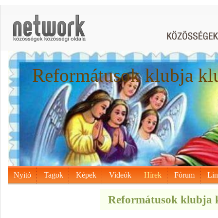
Reformátusok klubja kl
Nyitó
Tagok
Képek
Videók
Hírek
Fórum
Li
Reformátusok klubja k