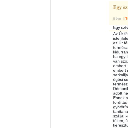
Egy szí
8 éve
|
[T
Egy szív
Az Úr fé
istenfél
az Úr fé
természe
kidurran
ha egy i
van szó
embert. 
embert m
sarkallj
égési s
termész
Démonik
adott n
Ennek a 
fordítás
gyötör/n
tanítana
szájjal 
tőlem, 
keresztü