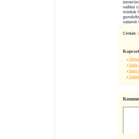
ismerünk
vallási 
módok h
gondolt
valamit 
Címkék:
Kapcsol
Útmut
Szép 
Napi 
Sükete
Kommen