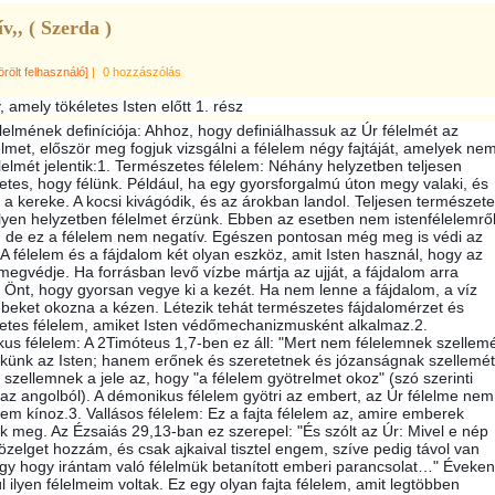
v,, ( Szerda )
örölt felhasználó]
|
0 hozzászólás
, amely tökéletes Isten előtt 1. rész
lelmének definíciója: Ahhoz, hogy definiálhassuk az Úr félelmét az
elmet, először meg fogjuk vizsgálni a félelem négy fajtáját, amelyek ne
lelmét jelentik:1. Természetes félelem: Néhány helyzetben teljesen
tes, hogy félünk. Például, ha egy gyorsforgalmú úton megy valaki, és
 a kereke. A kocsi kivágódik, és az árokban landol. Teljesen természete
lyen helyzetben félel
met érzünk. Ebben az esetben nem istenfélelemrő
, de ez a félelem nem negatív. Egészen pontosan még meg is védi az
A félelem és a fájdalom két olyan eszköz, amit Isten használ, hogy az
egvédje. Ha forrásban levő vízbe mártja az ujját, a fájdalom arra
a Önt, hogy gyorsan vegye ki a kezét. Ha nem lenne a fájdalom, a víz
ebeket okozna a kézen. Létezik tehát természetes fájdalomérzet és
etes félelem, amiket Isten védőmechanizmusként alkalmaz.2.
us félelem: A 2Timóteus 1,7-ben ez áll: "Mert nem félelemnek szellem
ekünk az Isten; hanem erőnek és szeretetnek és józanságnak szellemét
szellemnek a jele az, hogy "a félelem gyötrelmet okoz" (szó szerinti
 az angolból). A démonikus félelem gyötri az embert, az Úr félelme nem
em kínoz.3. Vallásos félelem: Ez a fajta félelem az, amire emberek
k meg. Az Ézsaiás 29,13-ban ez szerepel: "És szólt az Úr: Mivel e nép
közelget hozzám, és csak ajkaival tisztel engem, szíve pedig távol van
úgy hogy irántam való félelmük betanított emberi parancsolat…" Éveken
l ilyen félelmeim voltak. Ez egy olyan fajta félelem, amit legtöbben