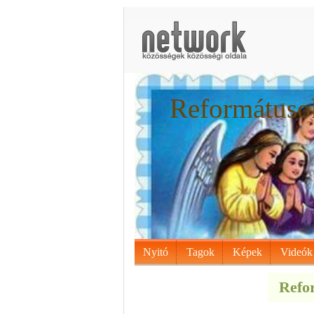
Reformátusok
Nyitó
Tagok
Képek
Videók
Refor