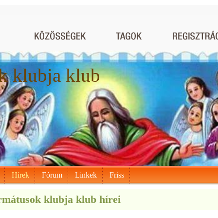
 klubja klub
Hírek
Fórum
Linkek
Friss
mátusok klubja klub hírei