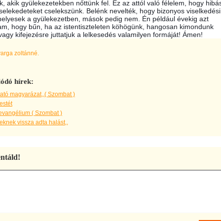
, akik gyülekezetekben nőttünk fel. Ez az attól való félelem, hogy hibá
cselekedeteket cselekszünk. Belénk nevelték, hogy bizonyos viselkedési
elyesek a gyülekezetben, mások pedig nem. Én például évekig azt
am, hogy bűn, ha az istentiszteleten köhögünk, hangosan kimondunk
vagy kifejezésre juttatjuk a lelkesedés valamilyen formáját! Ámen!
varga zoltánné.
ódó hírek:
ató magyarázat,,( Szombat )
estét
evangélium ( Szombat )
knek vissza adta halást,,
táld!