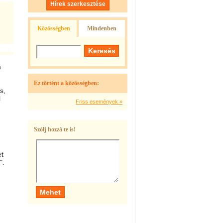
Hírek szerkesztése
Közösségben
Mindenben
m
Ez történt a közösségben:
s,
l
Friss események »
Szólj hozzá te is!
ét
".