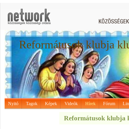
Reformátusok klubja kl
Nyitó
Tagok
Képek
Videók
Hírek
Fórum
Li
Reformátusok klubja k