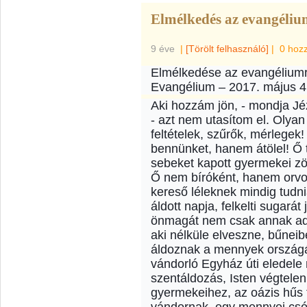
Elmélkedés az evangélium
9 éve
|
[Törölt felhasználó]
|
0 hoz
Elmélkedése az evangéliumr
Evangélium – 2017. május 4
Aki hozzám jön, - mondja Jé
- azt nem utasítom el. Olyan
feltételek, szűrők, mérlege
bennünket, hanem átölel! Ő 
sebeket kapott gyermekei zö
Ő nem bíróként, hanem orvos
kereső léleknek mindig tudni
áldott napja, felkelti sugará
önmagát nem csak annak adj
aki nélküle elveszne, bűnei
áldoznak a mennyek országáb
vándorló Egyház úti eledele
szentáldozás, Isten végtelen
gyermekeihez, az oázis hűs 