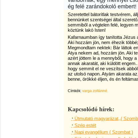
vándornak, egy mennyei csók
ég felé zarándokoló embert!
Szeretettel bátorítlak testvérem, áll
bennünket szentségei által szerető
semmiből a végtelen felé, legyen 
köztünk lakó Isten!
Kafarnaumban így tanította Jézus 
Aki hozzám jön, nem éhezik többé
Megmondtam nektek: Bár láttok e
Atya nekem ad, hozzám jön. Aki t
azért jöttem le a mennyből, hogy
annak akaratát, aki küldött engem. 
hogy semmit el ne veszítsek abbó
az utolsó napon. Atyám akarata az, 
benne, örökké éljen, és én feltáma
Címkék:
varga zoltánné.
Kapcsolódó hírek:
Útmutató magyarázat,,( Szomba
Szép estét
Napi evangélium ( Szombat )