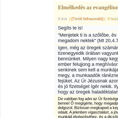
Elmélkedés az evangélium
9 éve
|
[Törölt felhasználó]
|
0 hoz
Segíts te is!
"Menjetek ti is a szőlőbe, é
megadom nektek" (Mt 20,4.7
Igen, még az öregek számára
tizenegyedik órában vagyun
bennünket. Milyen nagy keg
ember felujjong a meghívásr
senkinek sem kell a munkája
megy, a munkaadók ránéznek
fejüket. Az Úr Jézusnak azo
és jó fizetséget ígér nekik. 
hogy az öregek haladéktalanu
De valóban fog adni az Úr fizetség
benne! Ő megígérte, hogy megadja 
dolgozol. Biztosan megkapod a keg
odaát. A jelenben vigasztalást, a 
munkád elvégzéséhez, és a dicsősé