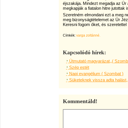
éjszakája. Mindezt megadja az Úr
megkapják a fiatalon hitre jutottak i
Szeretném elmondani ezt a meg nem
meg bizonyságtételemet az Úr Jézus
Keresni fogom őket, és szeretettel 
Címkék:
varga zoltánné.
Kapcsolódó hírek:
Útmutató magyarázat,,( Szomba
Szép estét
Napi evangélium ( Szombat )
Süketeknek vissza adta halást,
Kommentáld!