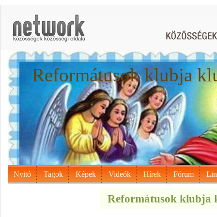
Reformátusok klubja kl
Nyitó
Tagok
Képek
Videók
Hírek
Fórum
Li
Reformátusok klubja k