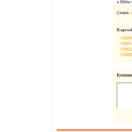
a Biblia
Címkék:
Kapcsol
Útmut
Szép 
Napi 
Sükete
Kommen