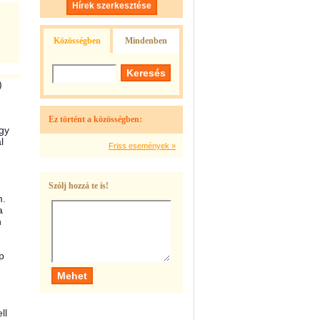
Hírek szerkesztése
Közösségben
Mindenben
)
Ez történt a közösségben:
ogy
l
Friss események »
Szólj hozzá te is!
m.
a
n
p
ll