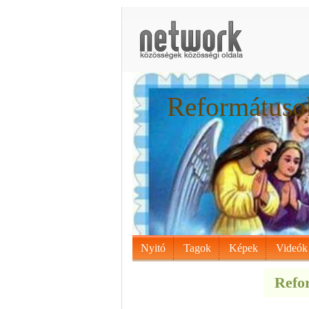
Reformátusok
Nyitó
Tagok
Képek
Videók
Refor