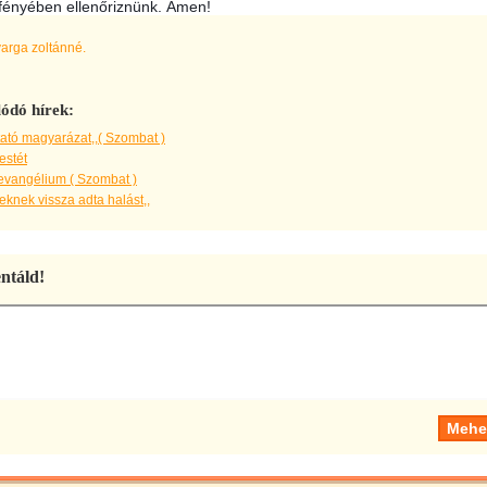
 fényében ellenőriznünk. Ámen!
varga zoltánné.
ódó hírek:
ató magyarázat,,( Szombat )
estét
evangélium ( Szombat )
knek vissza adta halást,,
táld!