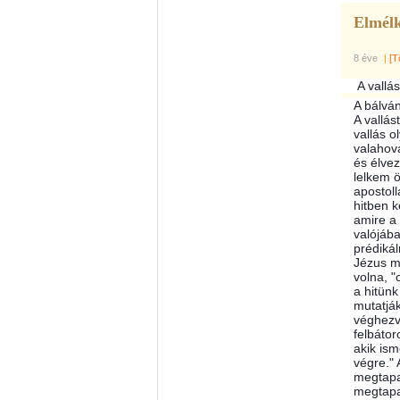
Elmélk
8 éve
|
[T
A vallás
A bálván
A vallás
vallás o
valahov
és élvez
lelkem ö
apostoll
hitben k
amire a 
valójába
prédikál
Jézus má
volna, "
a hitünk
mutatják
véghezv
felbátor
akik ism
végre." 
megtapas
megtapa