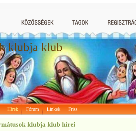
 klubja klub
Hírek
Fórum
Linkek
Friss
mátusok klubja klub hírei