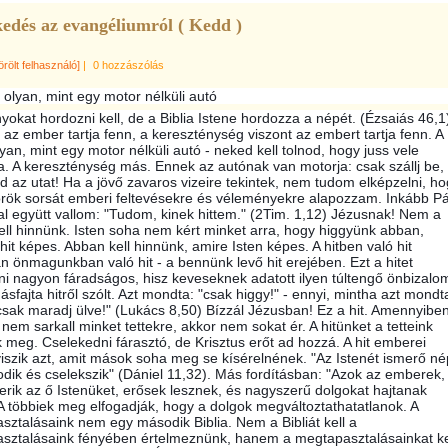
edés az evangéliumról ( Kedd )
örölt felhasználó]
|
0 hozzászólás
 olyan, mint egy motor nélküli autó
yokat hordozni kell, de a Biblia Istene hordozza a népét. (Ézsaiás 46,1
t az ember tartja fenn, a kereszténység viszont az embert tartja fenn. A
lyan, mint egy motor nélküli autó - neked kell tolnod, hogy juss vele
a. A kereszténység más. Ennek az autónak van motorja: csak szállj be,
d az utat! Ha a jövő zavaros vizeire tekintek, nem tudom elképzelni, h
rök sorsát e
mberi feltevésekre és véleményekre alapozzam. Inkább Pá
al együtt vallom: "Tudom, kinek hittem." (2Tim. 1,12) Jézusnak! Nem a
ell hinnünk. Isten soha nem kért minket arra, hogy higgyünk abban,
hit képes. Abban kell hinnünk, amire Isten képes. A hitben való hit
n önmagunkban való hit - a bennünk levő hit erejében. Ezt a hitet
ni nagyon fáradságos, hisz keveseknek adatott ilyen túltengő önbizalo
sfajta hitről szólt. Azt mondta: "csak higgy!" - ennyi, mintha azt mondt
csak maradj ülve!" (Lukács 8,50) Bízzál Jézusban! Ez a hit. Amennyibe
 nem sarkall minket tettekre, akkor nem sokat ér. A hitünket a tetteink
 meg. Cselekedni fárasztó, de Krisztus erőt ad hozzá. A hit emberei
iszik azt, amit mások soha meg se kísérelnének. "Az Istenét ismerő né
odik és cselekszik" (Dániel 11,32). Más fordításban: "Azok az emberek,
erik az ő Istenüket, erősek lesznek, és nagyszerű dolgokat hajtanak
A többiek meg elfogadják, hogy a dolgok megváltoztathatatlanok. A
ztalásaink nem egy második Biblia. Nem a Bibliát kell a
sztalásaink fényében értelmeznünk, hanem a megtapasztalásainkat ke