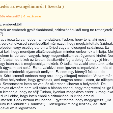
edés az evangéliumról ( Szerda )
örölt felhasználó]
|
0 hozzászólás
az emberektől!
jetek az emberek gyalázkodásától, szitkozódásuktól meg ne rettenjetek
7)
nagy igazság van ebben a mondatban. Tudom, hogy te is, aki most
a sorokat olvasod szembesültél már ezzel, hogy megbántottak. Szidnak
lyeden vagy esetleg otthon a férjed vagy a feleséged szidalmaz. Ez
azt kell, hogy mondjam általánosságban minden embernek a hibája. M
nekem is, de azon vagyok, hogy megpróbáljam ezt úgymond kinőn
i. N
 feladat, de bízok az Úrban, és sikerülni fog a dolog. Van egy jó hírem
hogy Isten ezt is megbocsájtja nekünk. Ő tudja, ha valaki szeretünk, akk
k úgysem tart soká. És ha valakivel nem igazán szimpatizálsz… hát el
gadnod mindenkit olyannak amilyen. Ez sem egy könnyű feladat, de
ó. Kérd Istentől tanítson meg arra, hogy elfogadj másokat. Voltam már
rdított helyzetben, hogy gyaláztak, ami nagyon rosszul esett, de túllépt
. Szerencsére Isten ott volt, és sikeresen kihozott a helyzetből. De
edves olvasóm nem kell ebbe a hibába esned, hogy megrettenj az ige 
an kimondja, hogy ne félj! Tudom, ilyenkor megalázva érezzük magunka
d kell ebbe, hogy Isten ebből a szituációból is ki fog emelni
lmesen. Csak bíznod kell benne! Egyet fontos, hogy megjegyezz: „Ha
lünk ki ellenünk?” (Róm8:31) Ellenségeink mindig lesznek, de Isten
gével ez is legyőzhető