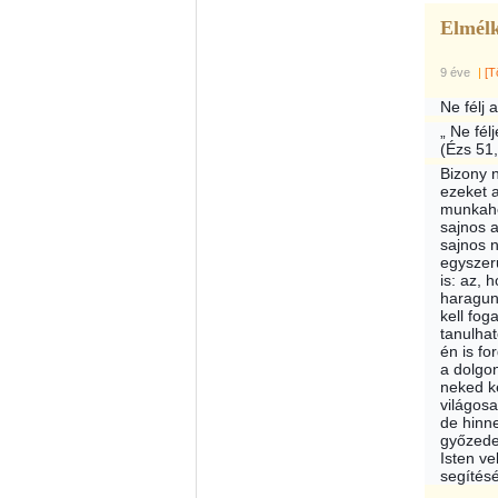
Elmélk
9 éve
|
[T
Ne félj 
„ Ne fél
(Ézs 51,
Bizony 
ezeket 
munkahe
sajnos 
sajnos 
egyszerű
is: az, 
haragun
kell fo
tanulhat
én is fo
a dolgon
neked k
világos
de hinne
győzede
Isten ve
segítésé