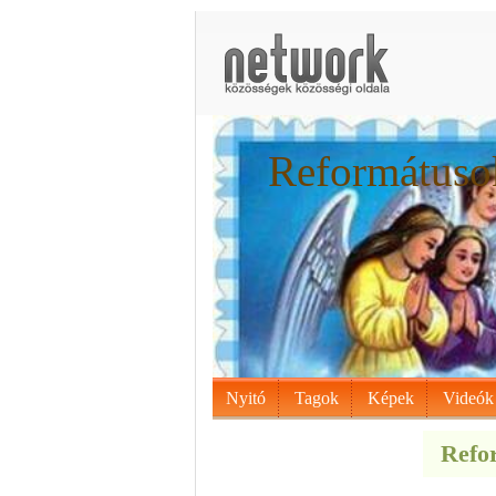
Reformátusok
Nyitó
Tagok
Képek
Videók
Refor