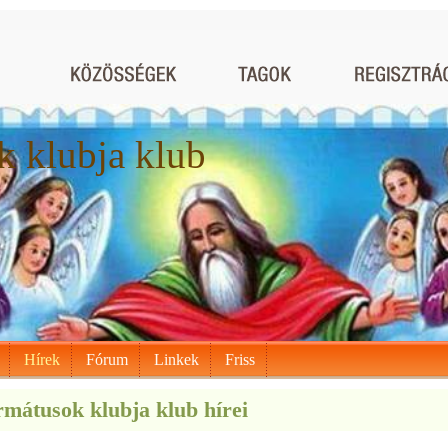
 klubja klub
Hírek
Fórum
Linkek
Friss
mátusok klubja klub hírei