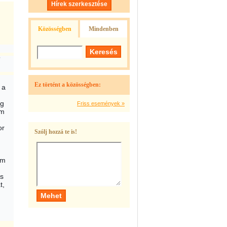
Hírek szerkesztése
Közösségben
Mindenben
”
Ez történt a közösségben:
 a
ég
Friss események »
em
or
Szólj hozzá te is!
em
is
t,