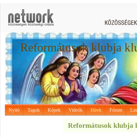
Reformátusok klubja kl
Nyitó
Tagok
Képek
Videók
Hírek
Fórum
Li
Reformátusok klubja k