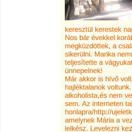
keresztül kerestek 
Nos bár évekkel koráb
megküzdöttek, a csal
sikerülni. Marika nem
teljesítette a vágyuka
ünnepelnek!
Már akkor is hívő vo
hajléktalanok voltunk
alkoholista,és nem ve
sem. Az interneten ta
honlapra/http://ujelet
amelynek Mária a vez
lelkész. Levelezni ke