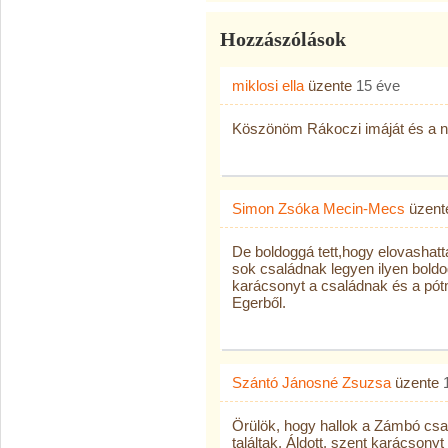
Hozzászólások
miklosi ella
üzente
15 éve
Köszönöm Rákoczi imáját és a na
Simon Zsóka Mecin-Mecs
üzen
De boldoggá tett,hogy elovashatt
sok családnak legyen ilyen boldo
karácsonyt a családnak és a pó
Egerből.
Szántó Jánosné Zsuzsa
üzente
Örülök, hogy hallok a Zámbó csa
találtak. Áldott, szent karácson