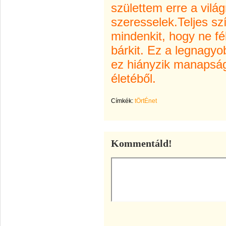
születtem erre a vilá
szeresselek.Teljes sz
mindenkit, hogy ne fé
bárkit. Ez a legnagyo
ez hiányzik manapsá
életéből.
Címkék:
tÖrtÉnet
Kommentáld!