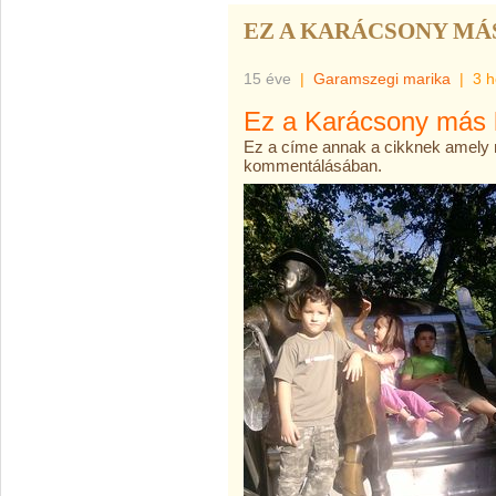
EZ A KARÁCSONY MÁ
15 éve
|
Garamszegi marika
|
3 h
Ez a Karácsony más 
Ez a címe annak a cikknek amely m
kommentálásában.