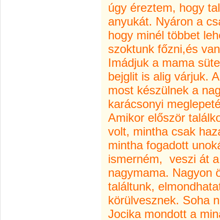
úgy éreztem, hogy t
anyukát. Nyáron a cs
hogy minél többet le
szoktunk főzni,és va
Imádjuk a mama sütem
bejglit is alig várjuk
most készülnek a na
karácsonyi meglepet
Amikor először találk
volt, mintha csak haz
mintha fogadott unoká
ismerném,
veszi át 
nagymama. Nagyon ö
találtunk, elmondhata
körülvesznek. Soha ne
Jocika mondott a mi