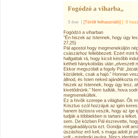
Fogódzó a viharba,,
3 éve
|
[Törölt felhasználó]
|
0 hoz
Fogódzó a viharban
"Én hiszek az Istennek, hogy úgy l
27,25)
Pál apostol hogy megmeneküljön népe 
császárhoz fellebbezett. Ezért mint f
hallgattak rá, hogy kicsit később indu
kétheti hánykolódás után „elveszet
Ekkor megszólalt a fogoly Pál: „biza
közületek, csak a hajó." Honnan veszi
állnod, és Isten neked ajándékozta m
hiszek az Istennek, hogy úgy lesz,
kivetődnünk." Nem tudták, hova sodró
megmenekültek.
Ez a hívők szerepe a világban. Ők m
Krisztus szól hozzájuk az igén keresz
hanem biztosra veszik, hogy az ige 
tudják a többiekben is tartani a lelket
sem. De közben Pál észrevette, hog
megakadályozta ezt. Gondja volt arr
úszáshoz erő kell, s maga adott jó pé
volt - mindenki javára. Nincs identitá