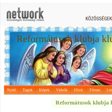
Reformátusok klubja kl
Nyitó
Tagok
Képek
Videók
Hírek
Fórum
Li
Reformátusok klubja k