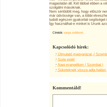
magaslatán áll. Két lábbal ebben a vi
szolgálni másoknak.
Nem sértődött meg, hogy először nem
már üdvössége van, a többi elveszhe
tudott egészen gyakorlati segítséget i
Így használhat-e minket is Urunk azo
Címkék:
varga zoltánné.
Kapcsolódó hírek:
Útmutató magyarázat,,( Szomba
Szép estét
Napi evangélium ( Szombat )
Süketeknek vissza adta halást,
Kommentáld!