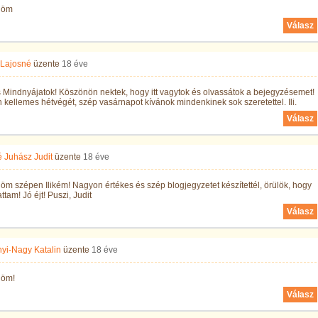
nöm
Válasz
 Lajosné
üzente
18 éve
Mindnyájatok! Köszönön nektek, hogy itt vagytok és olvassátok a bejegyzésemet!
kellemes hétvégét, szép vasárnapot kívánok mindenkinek sok szeretettel. Ili.
Válasz
 Juhász Judit
üzente
18 éve
m szépen Ilikém! Nagyon értékes és szép blogjegyzetet készítettél, örülök, hogy
ttam! Jó éjt! Puszi, Judit
Válasz
yi-Nagy Katalin
üzente
18 éve
nöm!
Válasz