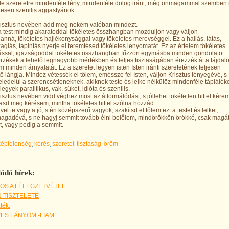
e szeretetre mindenféle lény, mindenféle dolog iránt, még önmagammal szemben i
ljesen szenilis aggastyánok.
risztus nevében add meg nekem valóban mindezt.
 test mindig akaratoddal tökéletes összhangban mozduljon vagy váljon
anná, tökéletes hajlékonysággal vagy tökéletes merevséggel. Ez a hallás, látás,
szaglás, tapintás nyerje el teremtésed tökéletes lenyomatát. Ez az értelem tökéletes
tással, igazságoddal tökéletes összhangban fűzzön egymásba minden gondolatot.
rzékek a lehető legnagyobb mértékben és teljes tisztaságában érezzék át a fájdal
m minden árnyalatát. Ez a szeretet legyen isten Isten iránti szeretetének teljesen
ő lángja. Mindez vétessék el tőlem, eméssze fel Isten, váljon Krisztus lényegévé, s
ledelül a szerencsétleneknek, akiknek teste és lelke nélkülöz mindenféle tápláléko
egyek paralitikus, vak, süket, idióta és szenilis.
isztus nevében vidd véghez most az átformálódást; s jóllehet tökéletlen hittel kérem
asd meg kérésem, mintha tökéletes hittel szólna hozzád.
vel te vagy a jó, s én középszerű vagyok, szakítsd el tőlem ezt a testet és lelket,
agadévá, s ne hagyj semmit tovább élni belőlem, mindörökkön örökké, csak magát
, vagy pedig a semmit.
képtelenség
kérés
szeretet
tisztaság
öröm
ódó hírek:
OS A LÉLEGZETVÉTEL
 TISZTELETE
ték.
ES LÁNYOM -FIAM