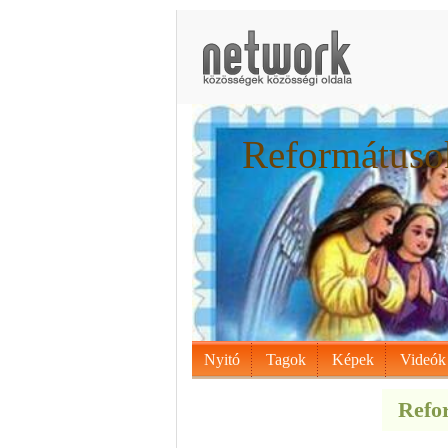
Reformátusok
Nyitó
Tagok
Képek
Videók
Refor