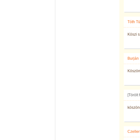
Tóth T
Köszi 
Burján
Köszön
[Törölt
köszö
Czeller