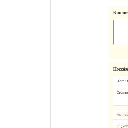
Kommen
Hozzás
[Törölt
Örömmel
kis ma
nagyon