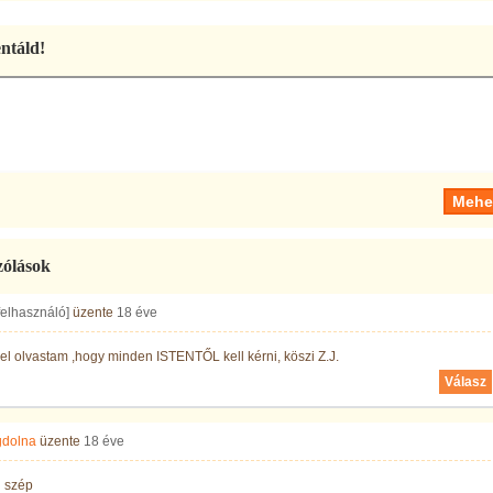
táld!
zólások
 felhasználó]
üzente
18 éve
 olvastam ,hogy minden ISTENTŐL kell kérni, köszi Z.J.
Válasz
gdolna
üzente
18 éve
 szép