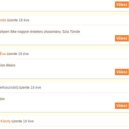
Válasz
ünde
üzente
18 éve
szépen Ilike nagyon érdekes olvasmány. Szia Tünde
Válasz
 Éva
üzente
18 éve
öm Ilikém
Válasz
 felhasználó]
üzente
18 éve
nöm
Válasz
 Károly
üzente
18 éve