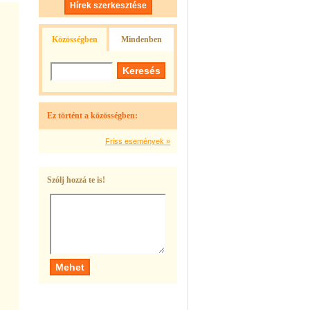
Hírek szerkesztése
Közösségben
Mindenben
Ez történt a közösségben:
Friss események »
Szólj hozzá te is!