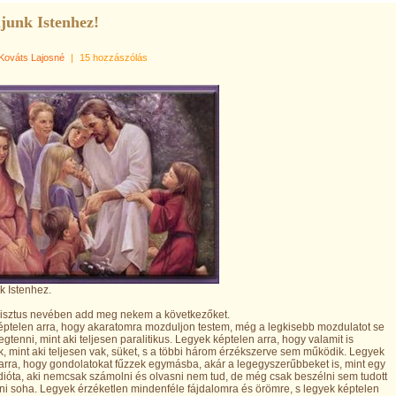
junk Istenhez!
Kováts Lajosné
|
15 hozzászólás
k Istenhez.
risztus nevében add meg nekem a következőket.
ptelen arra, hogy akaratomra mozduljon testem, még a legkisebb mozdulatot se
gtenni, mint aki teljesen paralitikus. Legyek képtelen arra, hogy valamit is
k, mint aki teljesen vak, süket, s a többi három érzékszerve sem működik. Legyek
arra, hogy gondolatokat fűzzek egymásba, akár a legegyszerűbbeket is, mint egy
idióta, aki nemcsak számolni és olvasni nem tud, de még csak beszélni sem tudott
i soha. Legyek érzéketlen mindenféle fájdalomra és örömre, s legyek képtelen