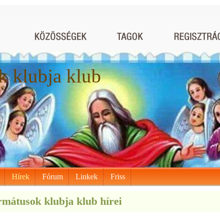
 klubja klub
Hírek
Fórum
Linkek
Friss
mátusok klubja klub hírei