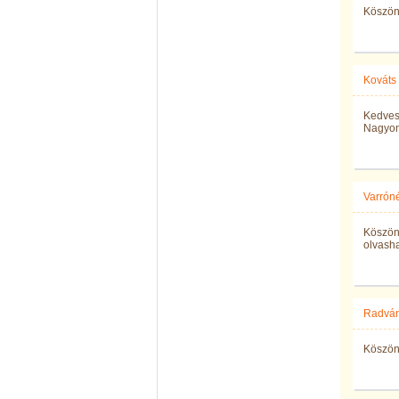
Köszö
Kováts
Kedves 
Nagyon 
Varróné
Köszönö
olvasha
Radván
Köszö