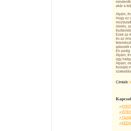
mindenfél
akár a te
Atyám, K
Hogy ez a
mozdulatl
ízlelés, 
tisztánlá
Ezek az é
és az örö
felemészt
adassék e
Én pedig l
Atyám, Kr
úgy hallg
Atyám, mi
formáld m
szakadást
Címkék:
Kapcsol
FONT
ISTEN
Tüzijá
KEDV