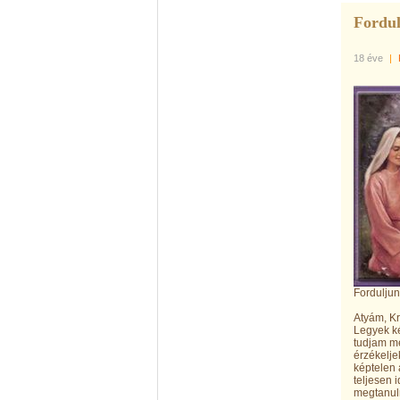
Fordul
18 éve
|
Forduljun
Atyám, K
Legyek ké
tudjam me
érzékelje
képtelen 
teljesen 
megtanuln