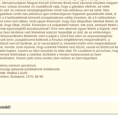
. Morvaországban Magyar-Kenyér [Uhersky Brod] nevű városnál elejükbe megyen
nus, szánja sorsokat, és csudálkozik rajta, hogy a gályákra vitetnek; ad nekik
és sert. Az ostravai vendégfogadóban ismét más plébánus sert ad nekik. Más
gadóban ismét más plébánus igen emberségesen fogadván gazdálkodik nekik, ki
 a ti tudósaitoknak könyveit szorgalmatosan eddig olvastam, de a ti vallásotokon
rt soha nem láttam, most ugyan kívánnám, hogy más állapotban látnálak titeket; d
k, hogy látlak, örülök. Kívánnám a ti szájatokból hallani, mik azok, amelyek titeket 
nak egyességétől elszakasztanak? Erre nem akarnak ugyan felelni a foglyok, mint
az ilyen kérdésre való feleletnek sokszor megadták az árát, de az emberséges
kényszerítésére felelének: mert a pápát a Szent Írás ellen az anyaszentegyház
iszik lenni, purgatóriumot költenek a Krisztus elégtételének megüresítésére, a
ásról nem jól tanítnak, az úr vacsorájáról is; melyeket midőn erős megmutatással
k, monda: ezek olyanok, hogy ezeknek hitelére nem tűzzel, vassal és tömlöccel ke
ket hajtani, hanem az Isten beszéde és lelke által. Én csudálom is azt erősen, ho
yények felülmúljak a zsidókat, törököket s minden barbarusokat az ilyen
kedésben. Hiszen jobb volna rendes úton-módon az ilyet eligazítani.
Galeria omnium sanctorum.
rszági gályarab prédikátorok emlékezete.
ette: Makkai László
likon, Budapest, 1976, 88-90.
táld!