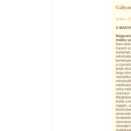
Gályar
15 éve
|
[
A MAGY
Negyvene
módra va
Nem telik
hanem sok
biztatnak
reformátu
keményen
a cancell
bírák köz
hogy köny
mandátum 
mindazált
mártiusba
soha nekt
százszor
Megteljes
külde a k
napján, a
tömlöcben
elmenetel
Kivitetvé
mennének,
némettel 
elvitetne