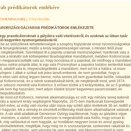
ab prédikátorok emlékére
Törölt felhasználó]
|
0 hozzászólás
ARORSZÁGI GÁLYARAB PRÉDIKÁTOROK EMLÉKEZETE
gy praedicátoroknak a gályákra való vitetésekről, és azoknak az útban tatár
ló kegyetlen nyomorgattatásokról
 be az üldözőknek telhetetlenségek a szegény foglyoknak ennyi nyomorúságokkal 
 fenyegetéseket, midőn a király kegyelmességet várnak, s minden felől jóval
, megteljesítsék. Szemléljed itt a pápista uraknak merészségeket: nyertenek vala a
sok a királytól sok költségekkel fáradságokkal mandátumot, melyben Kollonicsnak
 megparancsoltatik vala az, hogy bocsássa el a papokat, de minthogy a mandátu
arius nyitrai püspök által, ki egy vala Pozsonyban a papokra halálos sententiát kia
ül, adatott vala ki, megvesztegetteték a mandátum; mert ezt írá a hátára: ut orare:
örgeni. Láttak e szókat sok jeles tanult emberek, de nem gondoltak, hogy a
ellen való dolog legyen benne; noha semmi jót nem gyanítottak belőle, odaadják
al Kollonicsnak, és a rabok szabadulását kérik; de megteljesíti most, amit 1674.
n sokszor mondott vala Kollonics: ti erősen bíztok a ti királyotokba, de az ő gratiája
ek nem fog használni; mert adjon rólatok tízszer kegyelmes parancsolatot, én
 megváltoztatom.
íte most ezt Kollonics, melynek alkalmatossága ez volt: egy néhány sereg katonát
irály a spanyol király segítségére Nápolyba, 1675-ben martiusnak tizenegyedik
zért estve, az estig való munka után lopva egy szökő ajtón kivitetnek 36-an, kettőt a
 hagyván, kik a vénség és elromlott erőtlenség miatt épen alkalmatlanok valának 
re. A vár alatt adattatnak Gemanner György kapitánynak, hogy az gályákra vigye.
n mondom, a várból, melyről ezerszer is megesküdött vala Kellio, hogy onnan ki
 míg vallásokat el nem hagyják, az hostátban negyven lovas és annyi gyalog
körülvétetetnek, megtiltják, hogy még ne is szusszanjanak, szekerekre rakatnak és
k, kikkel sem faluba, sem városba be sem mentek, míg Magyarországról ki nem