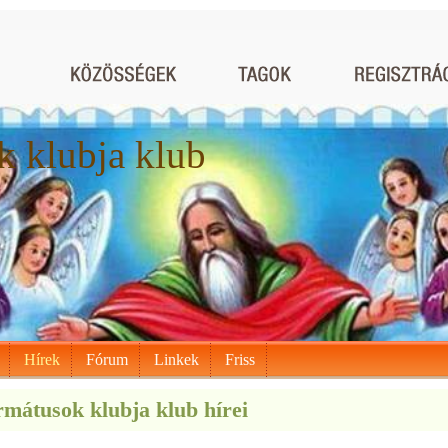
 klubja klub
Hírek
Fórum
Linkek
Friss
mátusok klubja klub hírei