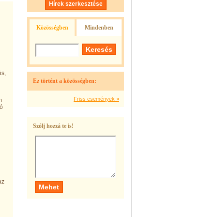
Hírek szerkesztése
Közösségben
Mindenben
is,
Ez történt a közösségben:
Friss események »
m
dó
Szólj hozzá te is!
az