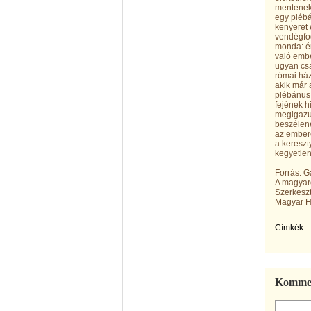
mentenek
egy plébá
kenyeret 
vendégfo
monda: én
való embe
ugyan csa
római ház
akik már 
plébánus 
fejének h
megigazul
beszélene
az embere
a kereszt
kegyetlen
Forrás: 
A magyaro
Szerkeszt
Magyar He
Címkék:
Kommen