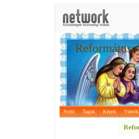
Reformátusok
Nyitó
Tagok
Képek
Videók
Refor