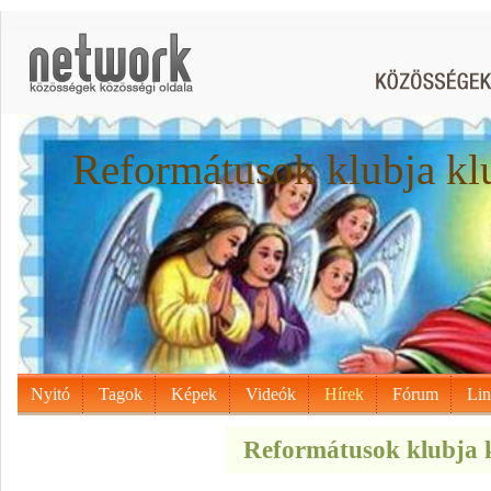
Reformátusok klubja kl
Nyitó
Tagok
Képek
Videók
Hírek
Fórum
Li
Reformátusok klubja k