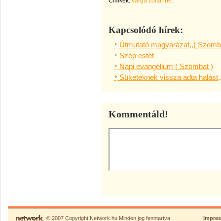
Címkék:
varga zoltánné.
Kapcsolódó hírek:
Útmutató magyarázat,,( Szomba
Szép estét
Napi evangélium ( Szombat )
Süketeknek vissza adta halást,
Kommentáld!
© 2007 Copyright Network.hu Minden jog fenntartva.
Impre