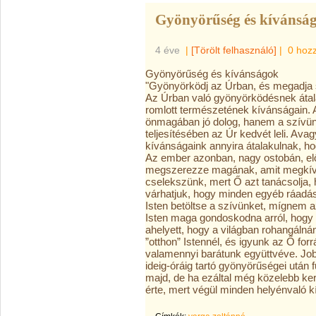
Gyönyörűség és kívánsá
4 éve
|
[Törölt felhasználó]
|
0 hoz
Gyönyörűség és kívánságok
"Gyönyörködj az Úrban, és megadja s
Az Úrban való gyönyörködésnek átalak
romlott természetének kívánságain
önmagában jó dolog, hanem a szívün
teljesítésében az Úr kedvét leli. Av
kívánságaink annyira átalakulnak, h
Az ember azonban, nagy ostobán, elő
megszerezze magának, amit megkívá
cselekszünk, mert Ő azt tanácsolja, 
várhatjuk, hogy minden egyéb ráadá
Isten betöltse a szívünket, mígnem a
Isten maga gondoskodna arról, hogy 
ahelyett, hogy a világban rohangáln
”otthon” Istennél, és igyunk az Ő forr
valamennyi barátunk együttvéve. Job
ideig-óráig tartó gyönyörűségei után 
majd, de ha ezáltal még közelebb ker
érte, mert végül minden helyénvaló kí