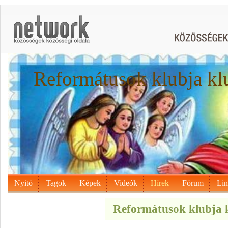
Reformátusok klubja kl
Nyitó
Tagok
Képek
Videók
Hírek
Fórum
Li
Reformátusok klubja k