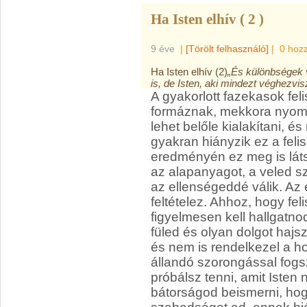
Ha Isten elhív ( 2 )
9 éve
|
[Törölt felhasználó]
|
0 hoz
Ha Isten elhív (2)
„És különbségek 
is, de Isten, aki mindezt véghezvi
A gyakorlott fazekasok fel
formáznak, mekkora nyomást
lehet belőle kialakítani, 
gyakran hiányzik ez a fe
eredményén ez meg is látsz
az alapanyagot, a veled sz
az ellenségeddé válik. Az 
feltételez. Ahhoz, hogy fel
figyelmesen kell hallgatno
füled és olyan dolgot hajs
és nem is rendelkezel a h
állandó szorongással fogsz 
próbálsz tenni, amit Isten 
bátorságod beismerni, ho