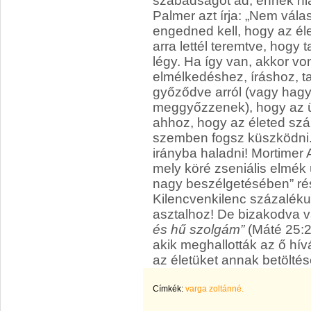
szabadságot ad, ennek hiá
Palmer azt írja: „Nem vála
engedned kell, hogy az éle
arra lettél teremtve, hogy
légy. Ha így van, akkor v
elmélkedéshez, íráshoz, 
győződve arról (vagy hag
meggyőzzenek), hogy az üzl
ahhoz, hogy az életed szá
szemben fogsz küszködni. N
irányba haladni! Mortimer Ad
mely köré zseniális elmék
nagy beszélgetésében” ré
Kilencvenkilenc százaléku
asztalhoz! De bizakodva vá
és hű szolgám”
(Máté 25:2
akik meghallották az ő hív
az életüket annak betöltés
Címkék:
varga zoltánné.