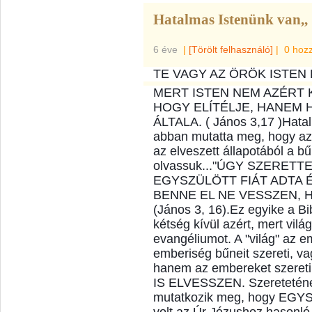
Hatalmas Istenünk van,,
6 éve
|
[Törölt felhasználó]
|
0 hoz
TE VAGY AZ ÖRÖK ISTEN
MERT ISTEN NEM AZÉRT K
HOGY ELÍTÉLJE, HANEM 
ÁLTALA. ( János 3,17 )Hatal
abban mutatta meg, hogy az 
az elveszett állapotából a bű
olvassuk...
"ÚGY SZERETTE 
EGYSZÜLÖTT FIÁT ADTA É
BENNE EL NE VESSZEN, 
(János 3, 16).
Ez egyike a Bi
kétség kívül azért, mert vil
evangéliumot. A "világ" az e
emberiség bűneit szereti, va
hanem az embereket szere
IS ELVESSZEN. Szereteténe
mutatkozik meg, hogy EGY