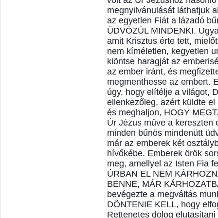
volt az Úr Jézushoz hasonló
megnyilvánulását láthatjuk 
az egyetlen Fiát a lázadó
ÜDVÖZÜL MINDENKI. Ugyanis
amit Krisztus érte tett, mielőt
nem kíméletlen, kegyetlen ur
kiöntse haragját az emberis
az ember iránt, és megfizett
megmenthesse az embert. Elk
úgy, hogy elítélje a világ
ellenkezőleg, azért küldte e
és meghaljon, HOGY MEGT
Úr Jézus műve a kereszten o
minden bűnös mindenütt ü
már az emberek két osztályb
hívőkébe. Emberek örök sor
meg, amellyel az Isten Fia f
ÚRBAN EL NEM KÁRHOZNA
BENNE, MÁR KÁRHOZATBAN
bevégezte a megváltás mun
DÖNTENIE KELL, hogy elfogad
Rettenetes dolog elutasítani