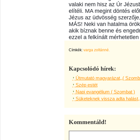
valaki nem hisz az Úr Jézus
elítéli. MA megint döntés elő
Jézus az üdvösség szerzője
MÁS! Neki van hatalma örök
akik bíznak benne és enged
ezzel a felkínált mérhetetle
Címkék:
varga zoltánné.
Kapcsolódó hírek:
Útmutató magyarázat,,( Szomba
Szép estét
Napi evangélium ( Szombat )
Süketeknek vissza adta halást,
Kommentáld!