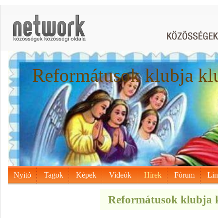
Reformátusok klubja kl
Nyitó
Tagok
Képek
Videók
Hírek
Fórum
Li
Reformátusok klubja k