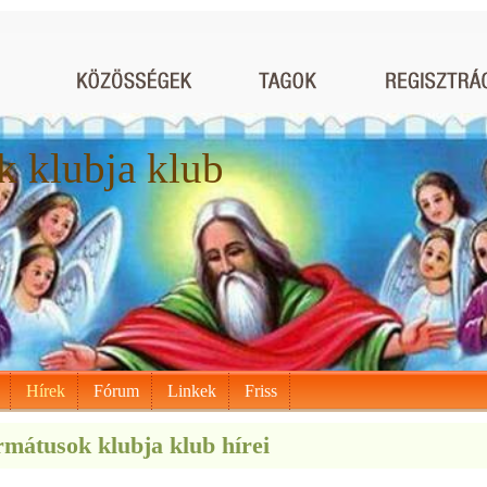
 klubja klub
Hírek
Fórum
Linkek
Friss
mátusok klubja klub hírei