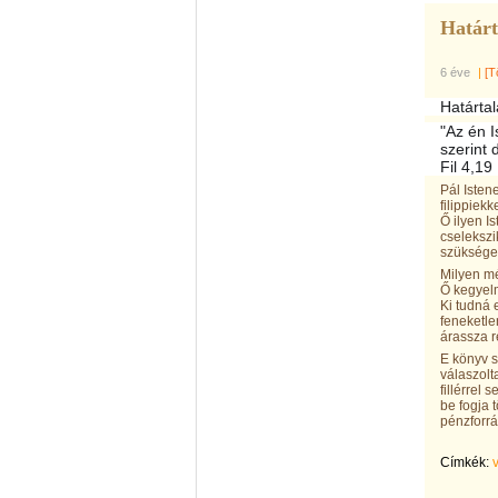
Határt
6 éve
|
[T
Határta
"Az én 
szerint 
Fil 4,19
Pál Isten
filippiek
Ő ilyen I
cselekszi
szüksége
Milyen mé
Ő kegyel
Ki tudná 
feneketle
árassza 
E könyv s
válaszolt
fillérrel
be fogja 
pénzforr
Címkék: