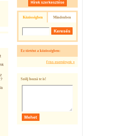
Hírek szerkesztése
Közösségben
Mindenben
Ez történt a közösségben:
t
Friss események »
unk
Az
Szólj hozzá te is!
a?
la