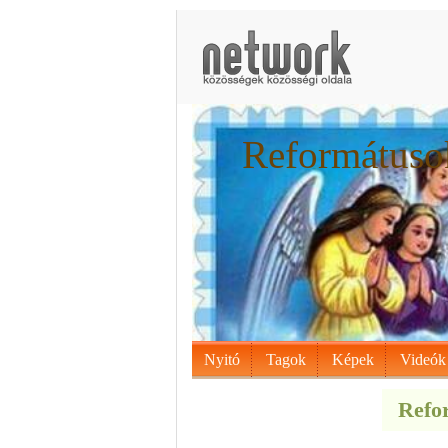
Reformátusok
Nyitó
Tagok
Képek
Videók
Refor