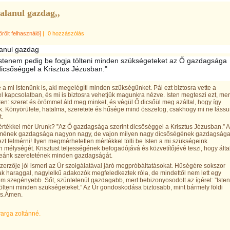
alanul gazdag,,
örölt felhasználó]
|
0 hozzászólás
lanul gazdag
Istenem pedig be fogja tölteni minden szükségeteket az Ő gazdagsága
dicsőséggel a Krisztus Jézusban."
e a mi Istenünk is, aki megelégíti minden szükségünket. Pál ezt biztosra vette a
kel kapcsolatban, és mi is biztosra vehetjük magunkra nézve. Isten megteszi ezt, mer
sten: szeret és örömmel áld meg minket, és végül Ő dicsőül meg azáltal, hogy így
k. Könyörülete, hatalma, szeretete és hűsége mind összefog, csakhogy mi ne láss
t.
rtékkel mér Urunk? ”Az Ő gazdagsága szerint dicsőséggel a Krisztus Jézusban.” 
mének gazdagsága nagyon nagy, de vajon milyen nagy dicsőségének gazdagság
ezt felmérni! Ilyen megmérhetetlen mértékkel tölti be Isten a mi szükségeink
n mélységét. Krisztust teljességének befogadójává és közvetítőjévé teszi, hogy álta
reánk szeretetének minden gazdagságát.
zerzője jól ismeri az Úr szolgálatával járó megpróbáltatásokat. Hűségére sokszor
ak haraggal, nagylelkű adakozók megfeledkeztek róla, de mindettől nem lett egy
 sem szegényebb. Sőt, szüntelenül gazdagabb, mert bebizonyosodott az ígéret: ”Isten
tölteni minden szükségeteket.” Az Úr gondoskodása biztosabb, mint bármely földi
ás.Ámen.
varga zoltánné.