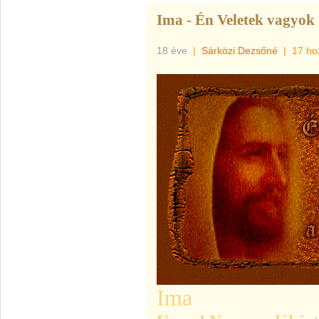
Ima - Én Veletek vagyok
18 éve
|
Sárközi Dezsőné
|
17 ho
Ima