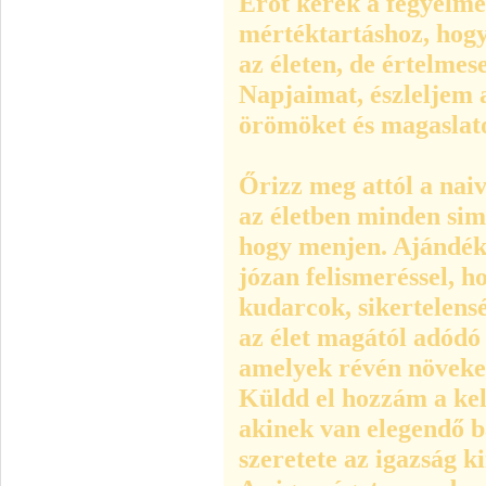
Erőt kérek a fegyelme
mértéktartáshoz, hogy
az életen, de értelme
Napjaimat, észleljem 
örömöket és magaslat
Őrizz meg attól a naiv
az életben minden sim
hogy menjen. Ajándék
józan felismeréssel, h
kudarcok, sikertelensé
az élet magától adódó
amelyek révén növeke
Küldd el hozzám a kell
akinek van elegendő b
szeretete az igazság 