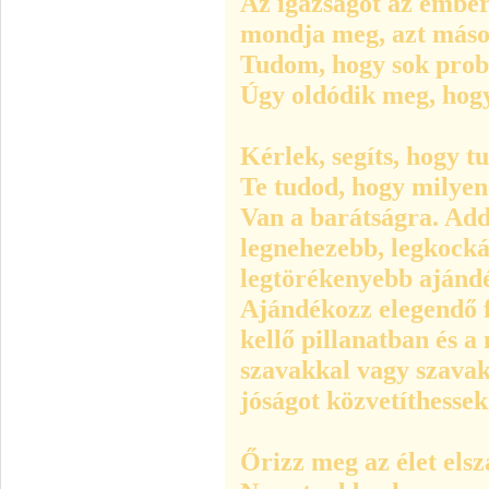
Az igazságot az emb
mondja meg, azt más
Tudom, hogy sok pro
Úgy oldódik meg, hog
Kérlek, segíts, hogy t
Te tudod, hogy milye
Van a barátságra. Add,
legnehezebb, legkocká
legtörékenyebb ajánd
Ajándékozz elegendő f
kellő pillanatban és a
szavakkal vagy szavak
jóságot közvetíthessek
Őrizz meg az élet elsz