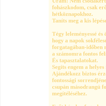
Uram! Nem csodákért 
fohászkodom, csak erő
hétköznapokhoz.
Taníts meg a kis lépé
Tégy leleményessé és ö
hogy a napok sokféles
forgatagában-időben 
a számomra fontos fel
És tapasztalatokat.
Segíts engem a helyes
Ajándékozz biztos érz
fontossági sorrendjén
csupán másodrangú fo
megítéléséhez.