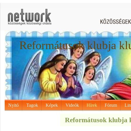
Reformátusok klubja kl
Nyitó
Tagok
Képek
Videók
Hírek
Fórum
Li
Reformátusok klubja k