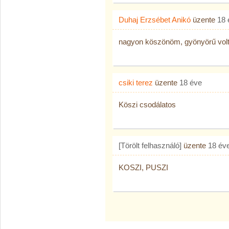
Duhaj Erzsébet Anikó
üzente
18 
nagyon köszönöm, gyönyörű volt
csiki terez
üzente
18 éve
Köszi csodálatos
[Törölt felhasználó]
üzente
18 év
KOSZI, PUSZI