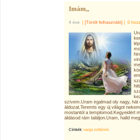
Imám,,
4 éve
|
[Törölt felhasználó]
|
0 hoz
Ur
ke
lé
mo
hi
vin
me
kö
em
szá
hit
sz
ke
szívem.Uram irgalmad oly nagy, hát 
áldozat.Teremts egy új világot neke
mostantól a templomod.Kegyeidért m
áldásod rám találjon.Uram, halld me
Címkék:
varga zoltánné.