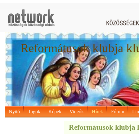
Reformátusok klubja kl
Nyitó
Tagok
Képek
Videók
Hírek
Fórum
Li
Reformátusok klubja k