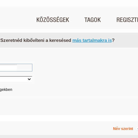
 Szeretnéd kibővíteni a keresésed
más tartalmakra is
?
égekben
Név szerint