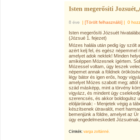
Isten megerősíti Jozsuét,,
8 éve
|
[Törölt felhasználó]
|
0 hoz
Isten megerősíti Józsuét hivataláb
(Józsué 1. fejezet)
Mózes halála után pedig így szólt
azért kelj fel, és egész népemmel m
amelyet adok nektek! Minden helye
amiképpen Mózesnek ígértem. Soh
Mózessel voltam, úgy leszek veled 
népemet annak a földnek örökösév
légy bátor és igen erős, hogy vigy
amelyet Mózes szabott meg; attól se
szád másképp, mint a törvény könyv
vigyázz, és mindent úgy cselekedjé
szerencsés, és akkor boldogulsz u
elöljáróinak: - Menjetek végig a t
készítsenek útravalót, mert harma
bemenjünk a földre, amelyet az Úr 
úgy engedelmeskedett Józsuénak
Címkék:
varga zoltánné.