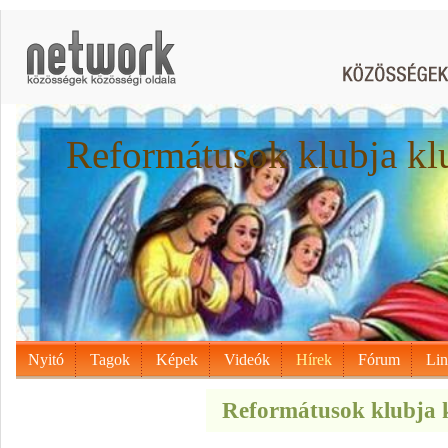
Reformátusok klubja kl
Nyitó
Tagok
Képek
Videók
Hírek
Fórum
Li
Reformátusok klubja k