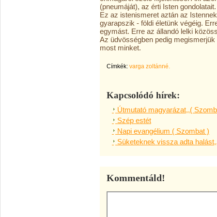
(pneumáját), az érti Isten gondolatait.
Ez az istenismeret aztán az Istenne
gyarapszik - földi életünk végéig. Er
egymást. Erre az állandó lelki közös
Az üdvösségben pedig megismerjük m
most minket.
Címkék:
varga zoltánné.
Kapcsolódó hírek:
Útmutató magyarázat,,( Szomba
Szép estét
Napi evangélium ( Szombat )
Süketeknek vissza adta halást,
Kommentáld!