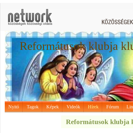
Reformátusok klubja kl
Nyitó
Tagok
Képek
Videók
Hírek
Fórum
Li
Reformátusok klubja k