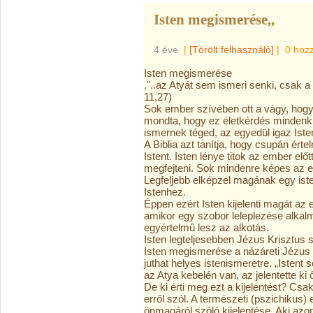
Isten megismerése,,
4 éve
|
[Törölt felhasználó]
|
0 hoz
Isten megismerése
."..az Atyát sem ismeri senki, csak a 
11,27)
Sok ember szívében ott a vágy, hogy
mondta, hogy ez életkérdés mindenki
ismernek téged, az egyedül igaz Iste
A Biblia azt tanítja, hogy csupán ért
Istent. Isten lénye titok az ember elő
megfejteni. Sok mindenre képes az e
Legfeljebb elképzel magának egy iste
Istenhez.
Éppen ezért Isten kijelenti magát az 
amikor egy szobor leleplezése alkalm
egyértelmű lesz az alkotás.
Isten legteljesebben Jézus Krisztus s
Isten megismerése a názáreti Jézus 
juthat helyes istenismeretre. „Istent 
az Atya kebelén van, az jelentette ki ő
De ki érti meg ezt a kijelentést? Csa
erről szól. A természeti (pszichikus
önmagáról szóló kijelentése. Aki azo