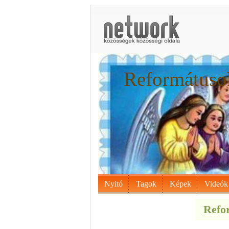
Reformátusok
Nyitó
Tagok
Képek
Videók
Refor