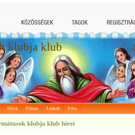
 klubja klub
Hírek
Fórum
Linkek
Friss
mátusok klubja klub hírei