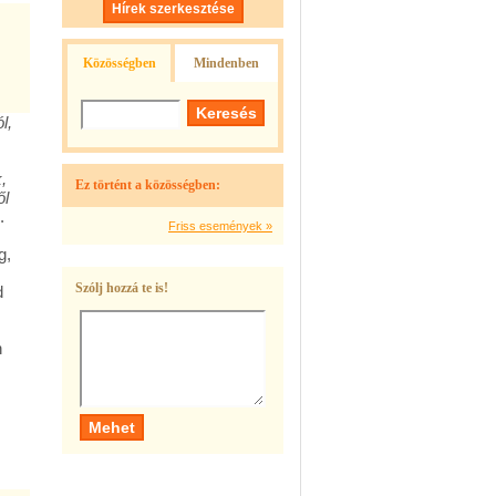
Hírek szerkesztése
Közösségben
Mindenben
l,
,
Ez történt a közösségben:
ől
.
Friss események »
g,
Szólj hozzá te is!
d
n