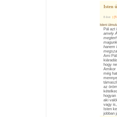
Isten 
8 éve
|
[T
Isteni útmut
Pál azt í
amely Á
megterhe
magunk 
hanem I
megszab
Ami Pál
kiáradá
hogy ne
Amikor 
még hat
mennyei
támaszk
az örömr
kételked
hogyan 
aki val
vagy is
Isten k
jobban j