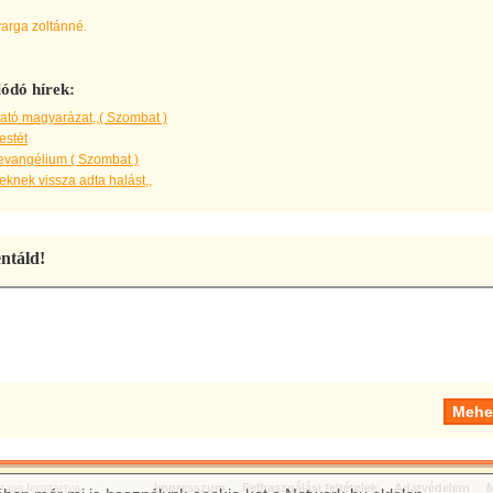
varga zoltánné.
ódó hírek:
ató magyarázat,,( Szombat )
estét
evangélium ( Szombat )
knek vissza adta halást,,
táld!
jog fenntartva.
Impresszum
Felhasználási feltételek
Adatvédelem
M