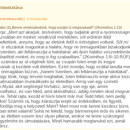
útmutatása
örölt felhasználó]
|
0 hozzászólás
atás (3)
„Benne reménykedünk, hogy ezután is megszabadít” (2Korinthus 1:10)
rja: „
Mert azt akarjuk, testvéreim, hogy tudjatok arról a nyomorúságró
zsiában ért minket: rendkívüli mértékben, sőt erőnkön felül
ltettünk, annyira, hogy az életünk felől is kétségben voltunk. Sőt mi
is elszántuk magunkat a halálra, hogy ne önmagunkban bizakodjunk
stenben, aki feltámasztja a halottakat; aki ilyen halálos veszedelemb
adított minket, és meg is fog szabadítani.
” (2Korinthus 1:8–10 RÚF)
 számára az út végének tűnt, az csupán Isten ereje és kegye
sának új kezdete volt életében. Ezért mondja, hogy ezáltal tanulta me
 önmagában bízzon, „hanem Istenben, aki feltámasztja a halottakat”.
úgy tűnik, hogy terveid meghaltak, Isten feltámasztó ereje akkor kez
almasabban munkálkodni az életedben. Amíg van egy szerető
 Atyád, akit segítségül hívhatsz, amíg van egy ige, amire
odhatsz, és van hited, amit aktiválhatsz, addig minden okod megva
e. Tehát rajta, kezdd el hívni Istent már ma! Tedd hittel, nem pedig
ve! Számíts rá, hogy kiárasztja erejét az érdekedben, és figyeld,
fordítja meg a helyzetet! Miért? Mert most már benne kezdesz bízni,
óban tehet valamit! Soha ne feledd, hogy bármennyire erős és sikeres
, az életben sosem lesz olyan pillanat, amikor ne lenne szükséged
egyelmére és útmutatására. Minél hamarabb megtanulod ezt, annál
ársz.