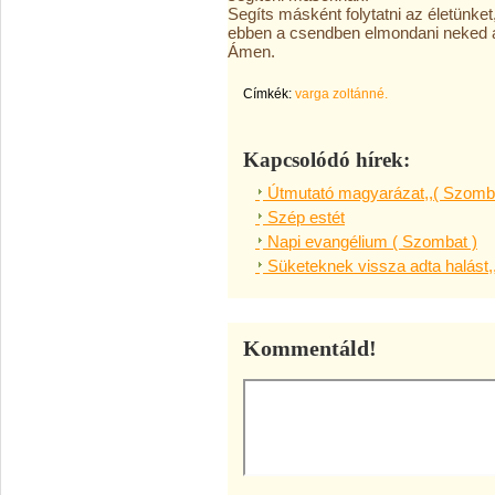
Segíts másként folytatni az életünke
ebben a csendben elmondani neked a m
Ámen.
Címkék:
varga zoltánné.
Kapcsolódó hírek:
Útmutató magyarázat,,( Szomba
Szép estét
Napi evangélium ( Szombat )
Süketeknek vissza adta halást,
Kommentáld!