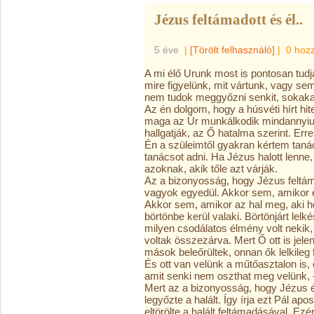
Jézus feltámadott és él..
5 éve
|
[Törölt felhasználó]
|
0 hoz
A mi élő Urunk most is pontosan tudja
mire figyelünk, mit vártunk, vagy semm
nem tudok meggyőzni senkit, sokaka
Az én dolgom, hogy a húsvéti hírt hi
maga az Úr munkálkodik mindannyiunkb
hallgatják, az Ő hatalma szerint. Er
Én a szüleimtől gyakran kértem taná
tanácsot adni. Ha Jézus halott lenn
azoknak, akik tőle azt várják.
Az a bizonyosság, hogy Jézus feltáma
vagyok egyedül. Akkor sem, amikor é
Akkor sem, amikor az hal meg, aki h
börtönbe kerül valaki. Börtönjárt le
milyen csodálatos élmény volt nekik
voltak összezárva. Mert Ő ott is jelen
mások beleőrültek, onnan ők lelkileg f
És ott van velünk a műtőasztalon is, 
amit senki nem oszthat meg velünk, -
Mert az a bizonyosság, hogy Jézus él,
legyőzte a halált. Így írja ezt Pál ap
eltörölte a halált feltámadásával. Ezér