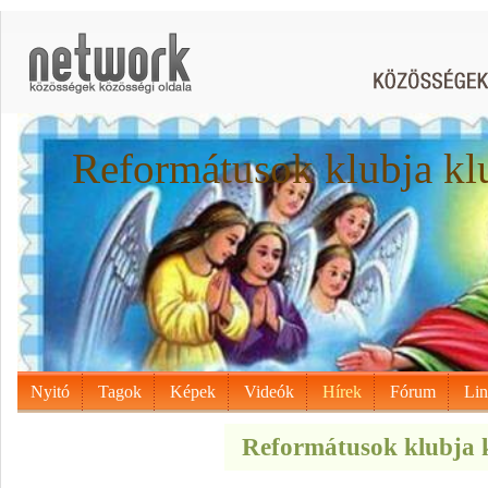
Reformátusok klubja kl
Nyitó
Tagok
Képek
Videók
Hírek
Fórum
Li
Reformátusok klubja k