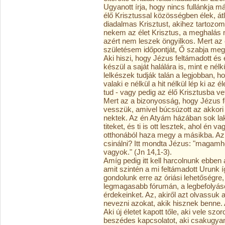
Ugyanott írja, hogy nincs fullánkja má
élő Krisztussal közösségben élek, átlá
diadalmas Krisztust, akihez tartozom.
nekem az élet Krisztus, a meghalás
azért nem leszek öngyilkos. Mert az 
születésem időpontját, Ő szabja meg 
Aki hiszi, hogy Jézus feltámadott é
készül a saját halálára is, mint e nél
lelkészek tudják talán a legjobban, h
valaki e nélkül a hit nélkül lép ki az
tud - vagy pedig az élő Krisztusba ve
Mert az a bizonyosság, hogy Jézus fel
vesszük, amivel búcsúzott az akkori 
nektek. Az én Atyám házában sok l
titeket, és ti is ott lesztek, ahol én 
otthonából haza megy a másikba. Az 
csinálni? Itt mondta Jézus: "magamhoz 
vagyok." (Jn 14,1-3).
Amíg pedig itt kell harcolnunk ebben
amit szintén a mi feltámadott Urunk í
gondolunk erre az óriási lehetőségre,
legmagasabb fórumán, a legbefolyáso
érdekeinket. Az, akiről azt olvassuk 
nevezni azokat, akik hisznek benne.
Aki új életet kapott tőle, aki vele sz
beszédes kapcsolatot, aki csakugya