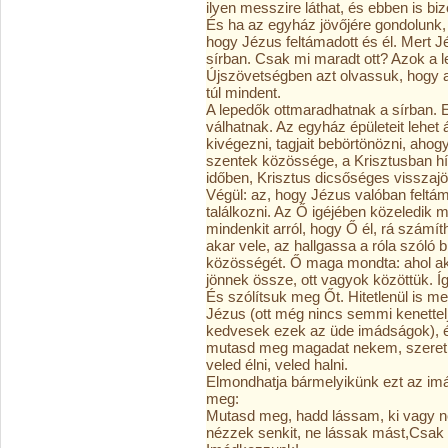
ilyen messzire láthat, és ebben is bi
És ha az egyház jövőjére gondolunk,
hogy Jézus feltámadott és él. Mert J
sírban. Csak mi maradt ott? Azok a l
Újszövetségben azt olvassuk, hogy az
túl mindent.
A lepedők ottmaradhatnak a sírban.
válhatnak. Az egyház épületeit lehet á
kivégezni, tagjait bebörtönözni, ahog
szentek közössége, a Krisztusban hí
időben, Krisztus dicsőséges visszajö
Végül: az, hogy Jézus valóban feltámad
találkozni. Az Ő igéjében közeledik 
mindenkit arról, hogy Ő él, rá számíth
akar vele, az hallgassa a róla szóló 
közösségét. Ő maga mondta: ahol a
jönnek össze, ott vagyok közöttük. Í
És szólítsuk meg Őt. Hitetlenül is me
Jézus (ott még nincs semmi kenettel
kedvesek ezek az üde imádságok), én
mutasd meg magadat nekem, szeretnél
veled élni, veled halni.
Elmondhatja bármelyikünk ezt az im
meg:
Mutasd meg, hadd lássam, ki vagy 
nézzek senkit, ne lássak mást,Csak