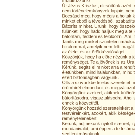
Imádkozzunk!
Úr Jézus Krisztus, dicsőítünk azér
nem történelemkönyvek lapjain, nem 
Bocsásd meg, hogy mégis a holtak kö
minket ebből a tévedésből, szabadíts
Bátoríts minket, Urunk, hogy összek
fülünket, hogy hadd halljuk meg a te i
bátorítani, feddeni és feloldozni. Ami
Taníts meg minket szüntelen imádkoz
bizalommal, amelyik nem félti magát tő
az életet és az örökkévalóságot.
Köszönjük, hogy ha előre nézünk a j
reménységet. Te a jövőnek is az Ura
Kérünk, segíts el minket arra a ren
életünkben, mind halálunkban, mind tes
ezért biztonságban vagyunk.
Olts a szívünkbe felelős szeretetet 
örömhírét elmondani, és megváltozot
Könyörgünk azokért, akiknek különö
bátorításodra, vigasztalásodra. Aho
ennek a közvetítői.
Könyörgünk hozzád szeretteinkért a
testvéreinkért, azokért, akik kétsége
reménytelenekért.
Kérünk, adj nekünk nyitott szemet, i
mondanivalót, ami éppen a te feltáma
segíteni másoknak.